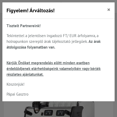
×
Figyelem! Árváltozás!
Tisztelt Partnereink!
Főoldal
Termékek
BAR - Kávézó
EXPOBAR - professional karos kávégépek
Karos kávégépek
Tekintettel a jelentősen ingadozó FT/ EUR árfolyamra, a
holnapunkon szereplő árak tájékoztató jellegűek.
Az árak
átdolgozása folyamatban van.
Karos kávégépek
Kérjük Önöket megrendelés előtt minden esetben
érdeklődjenek elérhetőségeink valamelyikén vagy kérjék
részletes ajánlatunkat.
-5%
Köszönjük!
Raktáron
Pápai Gasztro
Keszthely