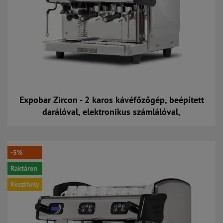
Expobar Zircon - 2 karos kávéfőzőgép, beépített
darálóval, elektronikus számlálóval,
Kosárba
-5%
Raktáron
Keszthely