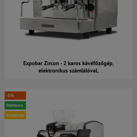
Expobar Zircon - 2 karos kávéfőzőgép,
elektronikus számlálóval,
Kosárba
-5%
Raktáron
Keszthely