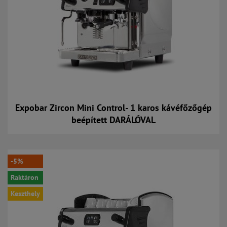
Expobar Zircon Mini Control- 1 karos kávéfőzőgép
beépített DARÁLÓVAL
Kosárba
-5%
Raktáron
Keszthely