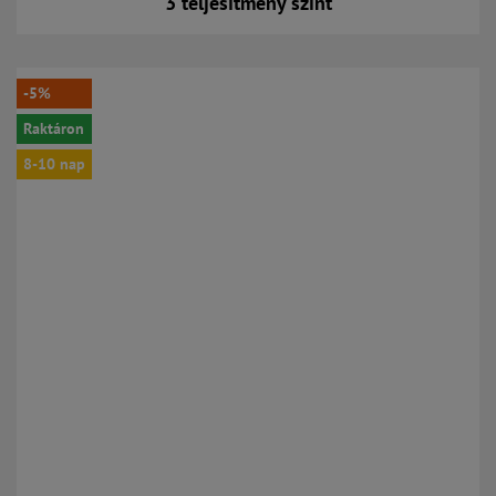
3 teljesítmény szint
Kosárba
-5%
Raktáron
8-10 nap