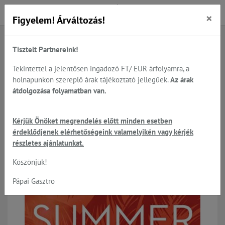
×
Figyelem! Árváltozás!
Tisztelt Partnereink!
Főoldal
Termékek
Sütés - főzés
Panasonic Professional mikrohullámú készülékek
Tekintettel a jelentősen ingadozó FT/ EUR árfolyamra, a
holnapunkon szereplő árak tájékoztató jellegűek.
Az árak
átdolgozása folyamatban van.
Panasonic Professional
Kérjük Önöket megrendelés előtt minden esetben
mikrohullámú készülékek
érdeklődjenek elérhetőségeink valamelyikén vagy kérjék
részletes ajánlatunkat.
Köszönjük!
Raktáron
Pápai Gasztro