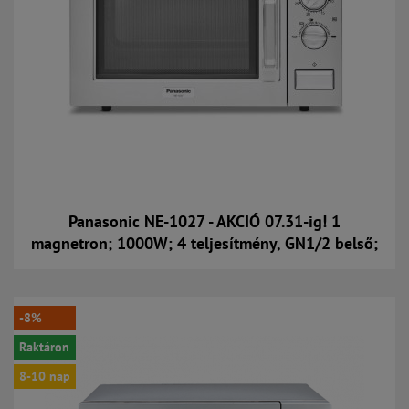
Panasonic NE-1027 - AKCIÓ 07.31-ig! 1
magnetron; 1000W; 4 teljesítmény, GN1/2 belső;
Kosárba
-8%
Raktáron
8-10 nap