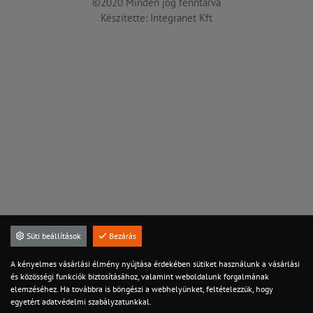
©2020 Minden jog fenntarva
Készítette: Integranet Kft
Süti beállítások
Bezárás
A kényelmes vásárlási élmény nyújtása érdekében sütiket használunk a vásárlási
és közösségi funkciók biztosításához, valamint weboldalunk forgalmának
elemzéséhez. Ha továbbra is böngészi a webhelyünket, feltételezzük, hogy
egyetért adatvédelmi szabályzatunkkal.