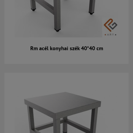
Rm acél konyhai szék 40*40 cm