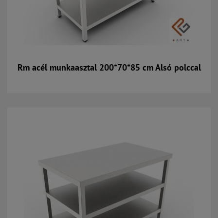
Rm acél munkaasztal 200*70*85 cm Alsó polccal