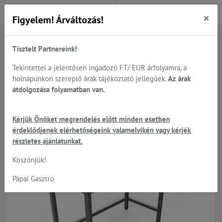
×
Figyelem! Árváltozás!
Tisztelt Partnereink!
Főoldal
Termékek
Rozsdamentes
Rozsdamentes asztalok
Tekintettel a jelentősen ingadozó FT/ EUR árfolyamra, a
holnapunkon szereplő árak tájékoztató jellegűek.
Az árak
átdolgozása folyamatban van.
Rozsdamentes asztalok
Kérjük Önöket megrendelés előtt minden esetben
érdeklődjenek elérhetőségeink valamelyikén vagy kérjék
részletes ajánlatunkat.
Köszönjük!
Pápai Gasztro