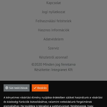
Kapcsolat
Jogi nyilatkozat
Felhasználási feltételek
Hasznos információk
Adatvédelem
Szervíz
Készletről azonnal!
©2020 Minden jog fenntarva
Készítette: Integranet Kft
Süti beállítások
Bezárás
A kényelmes vásárlási élmény nyújtása érdekében sütiket használunk a vásárlási
és közösségi funkciók biztosításához, valamint weboldalunk forgalmának
elemzéséhez. Ha továbbra is böngészi a webhelyünket, feltételezzük, hogy