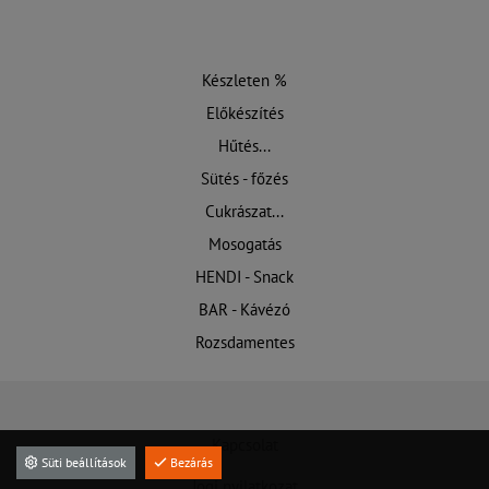
Készleten %
Előkészítés
Hűtés...
Sütés - főzés
Cukrászat...
Mosogatás
HENDI - Snack
BAR - Kávézó
Rozsdamentes
Kapcsolat
Süti beállítások
Bezárás
Jogi nyilatkozat