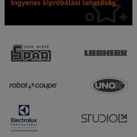
Ingyenes kipróbálási lehetőség