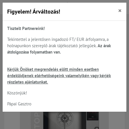
×
Figyelem! Árváltozás!
Tisztelt Partnereink!
Főoldal
Termékek
Sütés - főzés
UNOX - kombi gőzpároló-sütök, állványok, tisztítás...
Tekintettel a jelentősen ingadozó FT/ EUR árfolyamra, a
holnapunkon szereplő árak tájékoztató jellegűek.
Az árak
átdolgozása folyamatban van.
UNOX - kombi gőzpároló-sütök,
Kérjük Önöket megrendelés előtt minden esetben
állványok, tisztítás...
érdeklődjenek elérhetőségeink valamelyikén vagy kérjék
részletes ajánlatunkat.
Köszönjük!
Pápai Gasztro