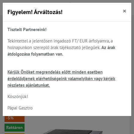
×
Figyelem! Árváltozás!
Tisztelt Partnereink!
Főoldal
Termékek
Sütés - főzés
Főzőzsámolyok - gázüzemű elektromos és indukciós
Tekintettel a jelentősen ingadozó FT/ EUR árfolyamra, a
Elektromos főzőzsámolyok
holnapunkon szereplő árak tájékoztató jellegűek.
Az árak
átdolgozása folyamatban van.
GAM EZS6 - elektromos
Kérjük Önöket megrendelés előtt minden esetben
érdeklődjenek elérhetőségeink valamelyikén vagy kérjék
főzőzsámoly 6.0kW/400V;
részletes ajánlatunkat.
40*40 cm főzőlappal
Köszönjük!
Pápai Gasztro
-5%
Raktáron