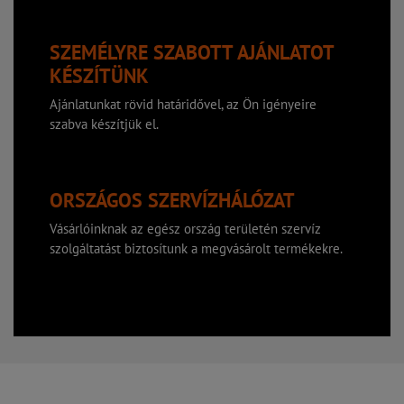
SZEMÉLYRE SZABOTT AJÁNLATOT
KÉSZÍTÜNK
Ajánlatunkat rövid határidővel, az Ön igényeire
szabva készítjük el.
ORSZÁGOS SZERVÍZHÁLÓZAT
Vásárlóinknak az egész ország területén szervíz
szolgáltatást biztosítunk a megvásárolt termékekre.