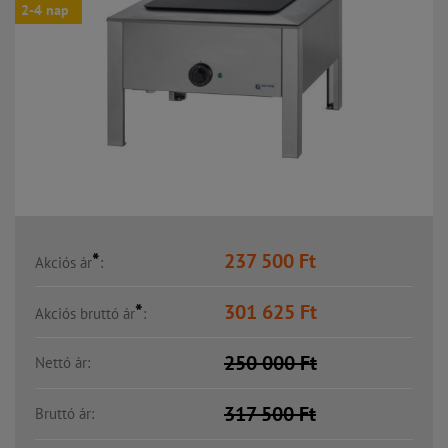
2-4 nap
*
237 500
Ft
Akciós ár
:
*
301 625
Ft
Akciós bruttó ár
:
250 000
Ft
Nettó ár:
317 500
Ft
Bruttó ár: