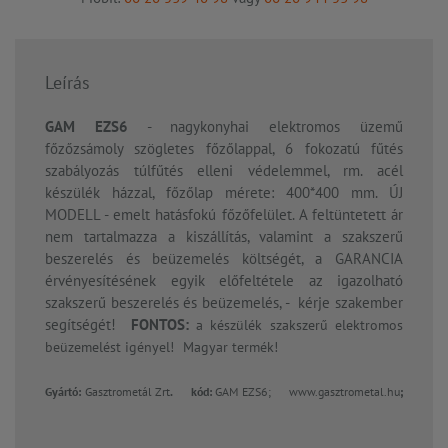
Leírás
GAM EZS6
- nagykonyhai elektromos üzemű
főzőzsámoly szögletes főzőlappal, 6 fokozatú fűtés
szabályozás túlfűtés elleni védelemmel, rm. acél
készülék házzal, főzőlap mérete: 400*400 mm. ÚJ
MODELL - emelt hatásfokú főzőfelület. A feltüntetett ár
nem tartalmazza a kiszállítás, valamint a szakszerű
beszerelés és beüzemelés költségét, a GARANCIA
érvényesítésének egyik előfeltétele az igazolható
szakszerű beszerelés és beüzemelés, - kérje szakember
segítségét!
FONTOS:
a készülék szakszerű elektromos
beüzemelést igényel!
Magyar termék!
Gyártó:
Gasztrometál Zrt
. kód:
GAM EZS6;
www.gasztrometal.hu
;