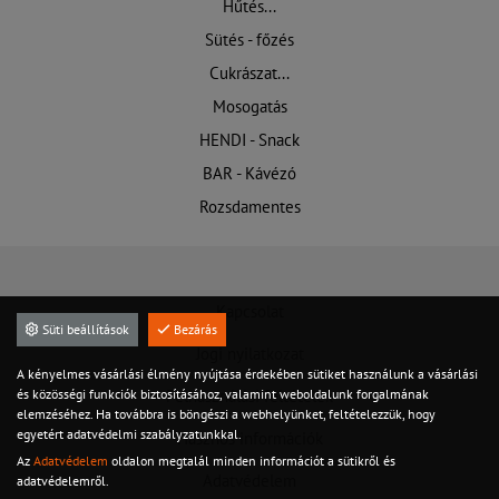
Hűtés...
Sütés - főzés
Cukrászat...
Mosogatás
HENDI - Snack
BAR - Kávézó
Rozsdamentes
Kapcsolat
Süti beállítások
Bezárás
Jogi nyilatkozat
A kényelmes vásárlási élmény nyújtása érdekében sütiket használunk a vásárlási
és közösségi funkciók biztosításához, valamint weboldalunk forgalmának
Felhasználási feltételek
elemzéséhez. Ha továbbra is böngészi a webhelyünket, feltételezzük, hogy
egyetért adatvédelmi szabályzatunkkal.
Hasznos információk
Az
Adatvédelem
oldalon megtalál minden információt a sütikről és
Adatvédelem
adatvédelemről.