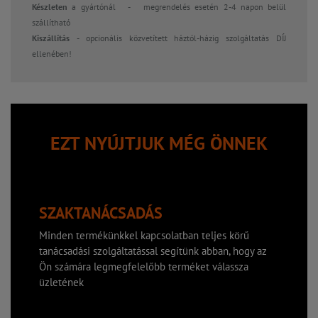
Készleten
a gyártónál
-
megrendelés esetén 2-4 napon belül
szállítható
Kiszállítás
- opcionális közvetített
háztól-házig szolgáltatás DÍJ
ellenében!
EZT NYÚJTJUK MÉG ÖNNEK
SZAKTANÁCSADÁS
Minden termékünkkel kapcsolatban teljes körű
tanácsadási szolgáltatással segítünk abban, hogy az
Ön számára legmegfelelőbb terméket válassza
üzletének