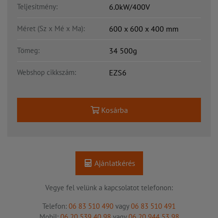
Teljesítmény:
6.0kW/400V
Méret (Sz x Mé x Ma):
600 x 600 x 400 mm
Tömeg:
34 500g
Webshop cikkszám:
EZS6
Kosárba
Ajánlatkérés
Vegye fel velünk a kapcsolatot telefonon:
Telefon:
06 83 510 490
vagy
06 83 510 491
Mobil:
06 20 539 40 98
vagy
06 20 944 53 98