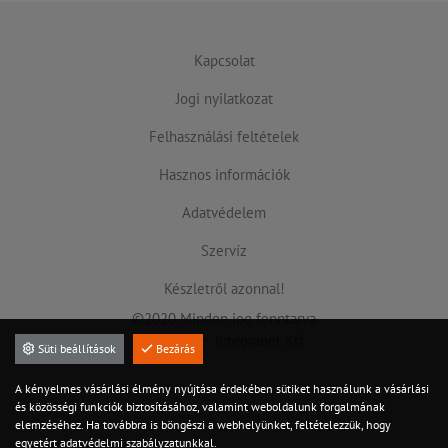
Kapcsolat
Jogi nyilatkozat
Felhasználási feltételek
Hasznos információk
Adatvédelem
Szervíz
Készletről azonnal!
©2020 Minden jog fenntarva
Készítette: Integranet Kft
Süti beállítások
Bezárás
A kényelmes vásárlási élmény nyújtása érdekében sütiket használunk a vásárlási
és közösségi funkciók biztosításához, valamint weboldalunk forgalmának
elemzéséhez. Ha továbbra is böngészi a webhelyünket, feltételezzük, hogy
egyetért adatvédelmi szabályzatunkkal.