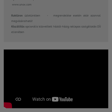
www.unox.com
Raktáron
üzletünkben
-
megrendelése esetén akár azonnal
megvásárolható!
Kiszállítás
opcionális közvetített háztól-házig raklapos szolgáltatás DÍJ
ellenében