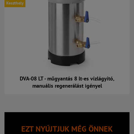
Keszthely
DVA-08 LT - műgyantás 8 lt-es vízlágyító,
manuális regenerálást igényel
Kosárba
EZT NYÚJTJUK MÉG ÖNNEK