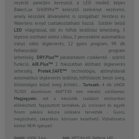
vezérlő paneljén keresztül a LED modell képes
BakerLux SHOP.Pro™ kelesztő szekrényt vezérelni,
amely készülék állványként is szolgálhat! Ventless és
Waterless ernyő csatlakoztatható hozzá. Sütőtér belső
LED
világítással, Idő és hőfok beállítási lehetőség, 3
lépésre osztható sütési ciklus, 2 percenként automatikus
irányt váltó légkeverés, 12 gyors program, 99 db
felhasználói program
lehetőség.
DRY.Plus™
páratartalom csökkentő - szárító
funkció,
AIR.Plus™
2 fokozatban állítható légkeverés
sebesség.
Protek.SAFE™
technológia, ajtónyitásnál
automatikus légkeverés leállítás, hőfóliázott belső üveg,
biztonságos külső üveg érintés...
Tartozék
: 4 db UNOX
TG305 alumínium 460*330 mm méretű sütőlemez
.
Megjegyzés:
ezt a készülék családot elsősorban
előkészített, fagyasztott termékek, pl. croissant és egyéb
finom pékárú készre sütésére tervezték - Gyors,
megbízható, takarékos. könnyen kezelhető. Vízhálózatra
kötést NEM igényel!
Gyártó:
UNOX S.p.a.
kód:
XEFT-04-HS Stefania LED