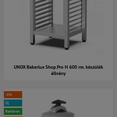
UNOX Bakerlux Shop.Pro H 600 rm. készülék
állvány
Kosárba
-5%
Új
Raktáron