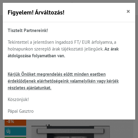
×
Figyelem! Árváltozás!
Tisztelt Partnereink!
Főoldal
Termékek
Sütés - főzés
UNOX - látványsütők, tepsik, sütőlemezek, állványok...
Tekintettel a jelentősen ingadozó FT/ EUR árfolyamra, a
UNOX - látvány sütők digitális vezérléssel...
holnapunkon szereplő árak tájékoztató jellegűek.
Az árak
átdolgozása folyamatban van.
UNOX BakerLux SHOP.Pro™ LED
Kérjük Önöket megrendelés előtt minden esetben
érdeklődjenek elérhetőségeink valamelyikén vagy kérjék
- Arianna látványsütő
részletes ajánlatunkat.
4x460*330 mm, párásítható
Köszönjük!
Pápai Gasztro
-8%
Új