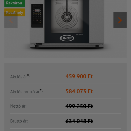
Raktáron
Keszthely
*
459 900
Ft
Akciós ár
:
*
584 073
Ft
Akciós bruttó ár
:
499 250
Ft
Nettó ár:
634 048
Ft
Bruttó ár: