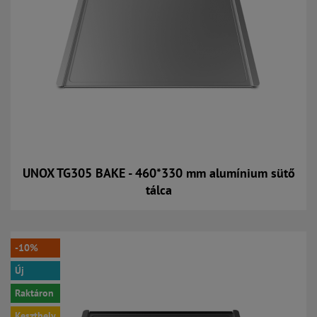
UNOX TG305 BAKE - 460*330 mm alumínium sütő
tálca
Kosárba
-10%
Új
Raktáron
Keszthely