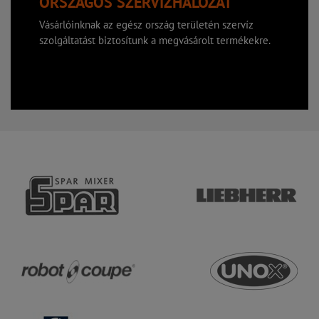
ORSZÁGOS SZERVÍZHÁLÓZAT
Vásárlóinknak az egész ország területén szervíz
szolgáltatást biztosítunk a megvásárolt termékekre.