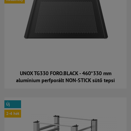
UNOX TG330 FORO.BLACK - 460*330 mm
alumínium perfporált NON-STICK sütő tepsi
Kosárba
Új
2-4 hét