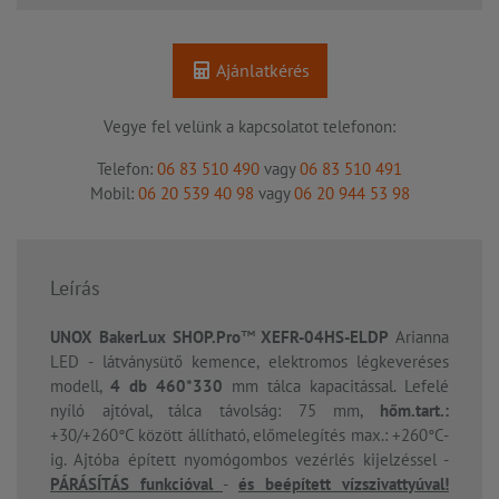
Ajánlatkérés
Vegye fel velünk a kapcsolatot telefonon:
Telefon:
06 83 510 490
vagy
06 83 510 491
Mobil:
06 20 539 40 98
vagy
06 20 944 53 98
Leírás
UNOX BakerLux SHOP.Pro
™
XEFR-04HS-ELDP
Arianna
LED
- látványsütő kemence, elektromos légkeveréses
modell,
4 db 460*330
mm tálca kapacitással. Lefelé
nyíló ajtóval, tálca távolság: 75 mm,
hőm.tart.:
+30/+260°C között állítható, előmelegítés max.: +260°C-
ig. Ajtóba épített nyomógombos vezérlés kijelzéssel -
PÁRÁSÍTÁS funkcióval
-
és beépített vízszivattyúval!