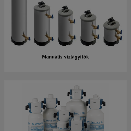
Manuális vízlágyítók