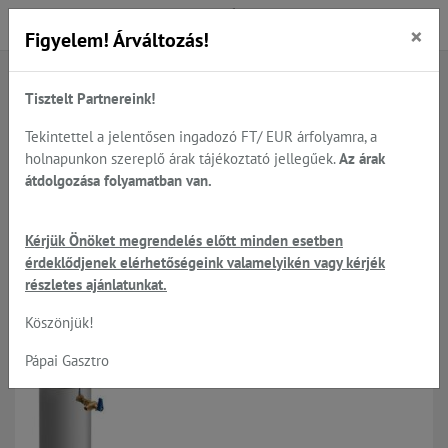
×
Figyelem! Árváltozás!
Tisztelt Partnereink!
Főoldal
Termékek
Mosogatás
Vízlágyítás, vízkezelés és szűrés - BWT és DVA
Tekintettel a jelentősen ingadozó FT/ EUR árfolyamra, a
holnapunkon szereplő árak tájékoztató jellegűek.
Az árak
átdolgozása folyamatban van.
Vízlágyítás, vízkezelés és szűrés
Kérjük Önöket megrendelés előtt minden esetben
- BWT és DVA
érdeklődjenek elérhetőségeink valamelyikén vagy kérjék
részletes ajánlatunkat.
Köszönjük!
Pápai Gasztro