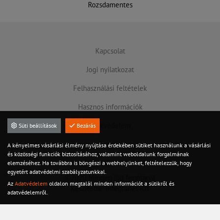
Rozsdamentes
Kapcsolat
Jogi nyilatkozat
Felhasználási feltételek
Hasznos információk
Adatvédelem
Süti beállítások
Bezárás
Szervíz
A kényelmes vásárlási élmény nyújtása érdekében sütiket használunk a vásárlási
és közösségi funkciók biztosításához, valamint weboldalunk forgalmának
Készletről azonnal!
elemzéséhez. Ha továbbra is böngészi a webhelyünket, feltételezzük, hogy
egyetért adatvédelmi szabályzatunkkal.
©2020 Minden jog fenntarva
Az
Adatvédelem
oldalon megtalál minden információt a sütikről és
Készítette: Integranet Kft
adatvédelemről.