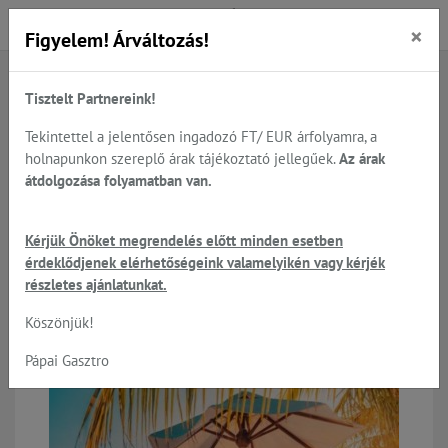
×
Figyelem! Árváltozás!
Tisztelt Partnereink!
Főoldal
Termékek
Előkészítés
Multifunkciós kutterek - RobotCook és Pacojet
Tekintettel a jelentősen ingadozó FT/ EUR árfolyamra, a
holnapunkon szereplő árak tájékoztató jellegűek.
Az árak
átdolgozása folyamatban van.
Multifunkciós kutterek -
Kérjük Önöket megrendelés előtt minden esetben
RobotCook és Pacojet
érdeklődjenek elérhetőségeink valamelyikén vagy kérjék
részletes ajánlatunkat.
Köszönjük!
%
Pápai Gasztro