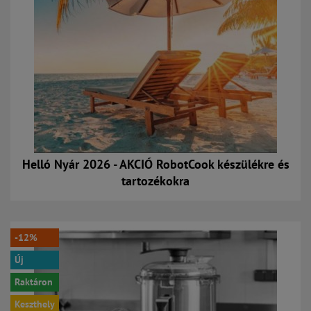
Helló Nyár 2026 - AKCIÓ RobotCook készülékre és
tartozékokra
-12%
Új
Raktáron
Keszthely