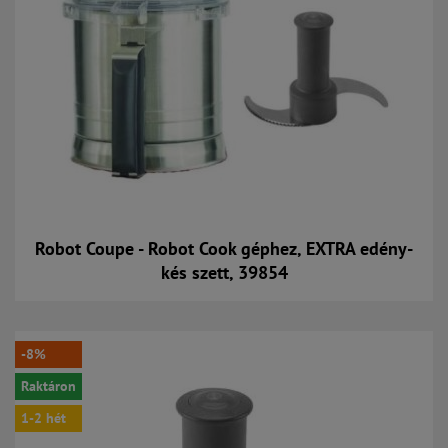
Robot Coupe - Robot Cook géphez, EXTRA edény-
kés szett, 39854
Kosárba
-8%
Raktáron
1-2 hét