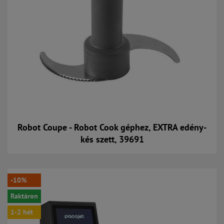
Robot Coupe - Robot Cook géphez, EXTRA edény-
kés szett, 39691
Kosárba
-10%
Raktáron
1-2 hét