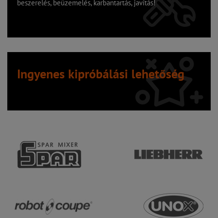
beszerelés, beüzemelés, karbantartás, javítás!
Ingyenes kipróbálási lehetőség