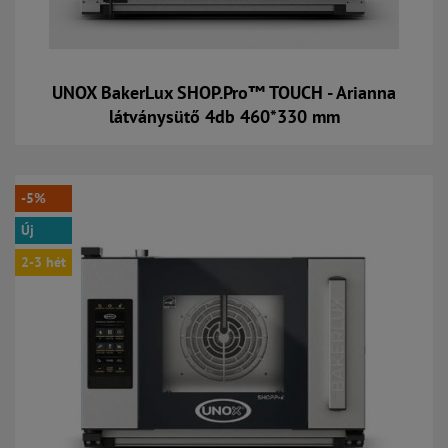
UNOX BakerLux SHOP.Pro™ TOUCH - Arianna
látványsütő 4db 460*330 mm
Kosárba
-5%
Új
2-3 hét