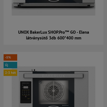
UNOX BakerLux SHOP.Pro™ GO - Elena
látványsütő 3db 600*400 mm
Kosárba
-5%
Új
2-3 hét