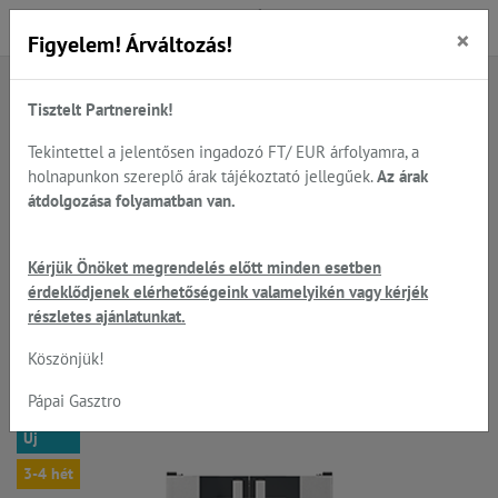
×
Figyelem! Árváltozás!
Tisztelt Partnereink!
Főoldal
Termékek
Sütés - főzés
UNOX - látványsütők, tepsik, sütőlemezek, állványok...
Tekintettel a jelentősen ingadozó FT/ EUR árfolyamra, a
UNOX - sütő állványok, kelesztők, elszívók...
holnapunkon szereplő árak tájékoztató jellegűek.
Az árak
átdolgozása folyamatban van.
UNOX - Bakerlux Shop.Pro
Kérjük Önöket megrendelés előtt minden esetben
érdeklődjenek elérhetőségeink valamelyikén vagy kérjék
XEKPT-08HS-C kelesztő
részletes ajánlatunkat.
szekrény 8*460*330
Köszönjük!
Pápai Gasztro
Új
3-4 hét