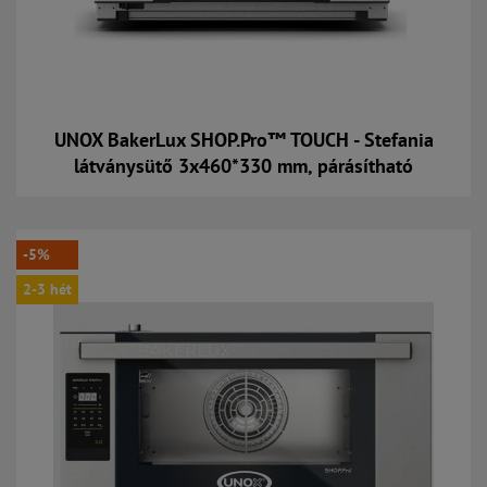
UNOX BakerLux SHOP.Pro™ TOUCH - Stefania
látványsütő 3x460*330 mm, párásítható
Kosárba
-5%
2-3 hét