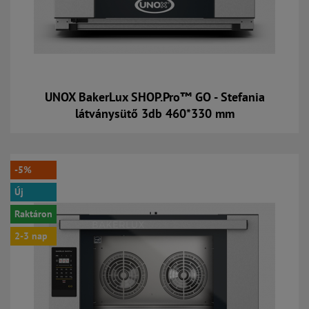
UNOX BakerLux SHOP.Pro™ GO - Stefania
látványsütő 3db 460*330 mm
Kosárba
-5%
Új
Raktáron
2-3 nap