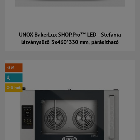
UNOX BakerLux SHOP.Pro™ LED - Stefania
látványsütő 3x460*330 mm, párásítható
Kosárba
-5%
Új
2-3 hét