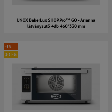
UNOX BakerLux SHOP.Pro™ GO - Arianna
látványsütő 4db 460*330 mm
Kosárba
-5%
2-3 hét