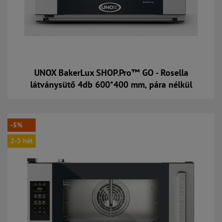
UNOX BakerLux SHOP.Pro™ GO - Rosella
látványsütő 4db 600*400 mm, pára nélkül
Kosárba
-5%
2-3 hét