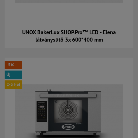
UNOX BakerLux SHOP.Pro™ LED - Elena
látványsütő 3x 600*400 mm
Kosárba
-5%
Új
2-3 hét