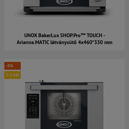
UNOX BakerLux SHOP.Pro™ TOUCH -
Arianna.MATIC látványsütő 4x460*330 mm
Kosárba
-5%
2-3 hét