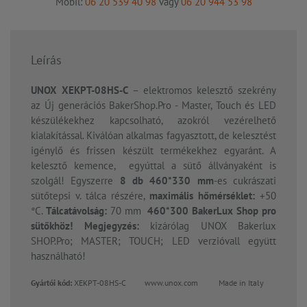
Mobil:
06 20 539 40 98
vagy
06 20 944 53 98
Leírás
UNOX XEKPT-08HS-C
– elektromos kelesztő szekrény
az Új generációs BakerShop.Pro - Master, Touch és LED
készülékekhez kapcsolható, azokról vezérelhető
kialakítással. Kiválóan alkalmas fagyasztott, de kelesztést
igénylő és frissen készült termékekhez egyaránt. A
kelesztő kemence, egyúttal a sütő állványaként is
szolgál! Egyszerre
8 db 460*330 mm
-es cukrászati
sütőtepsi v. tálca részére,
maximális hőmérséklet:
+50
°C.
Tálcatávolság:
70 mm
460*300 BakerLux Shop pro
sütőkhöz!
Megjegyzés:
kizárólag UNOX Bakerlux
SHOP.Pro; MASTER; TOUCH; LED verzióvall együtt
használható!
Gyártói kód:
XEKPT-08HS-C www.unox.com
Made in Italy