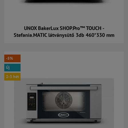
UNOX BakerLux SHOP.Pro™ TOUCH -
Stefania.MATIC látványsütő 3db 460*330 mm
Kosárba
-5%
Új
2-3 hét