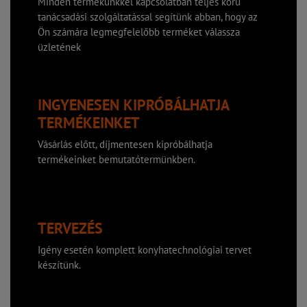
Minden termékünkkel kapcsolatban teljes körű
tanácsadási szolgáltatással segítünk abban, hogy az
Ön számára legmegfelelőbb terméket válassza
üzletének
INGYENESEN KIPRÓBÁLHATJA
TERMÉKEINKET
Vásárlás előtt, díjmentesen kipróbálhatja
termékeinket bemutatótermünkben.
TERVEZÉS
Igény esetén komplett konyhatechnológiai tervet
készítünk.