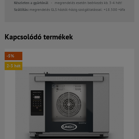
Készleten a gyártónál -
megrendelés esetén beérkezés kb. 3-4 hét!
Szállítás:
megrendelés GLS háztól-házig szolgáltatással: +18.500 +áfa
Kapcsolódó termékek
-5%
2-3 hét