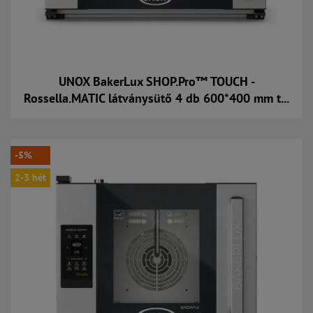
UNOX BakerLux SHOP.Pro™ TOUCH -
Rossella.MATIC látványsütő 4 db 600*400 mm t...
Kosárba
-5%
2-3 hét