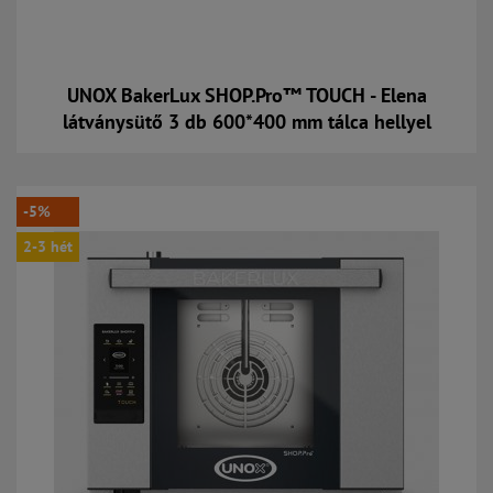
UNOX BakerLux SHOP.Pro™ TOUCH - Elena
látványsütő 3 db 600*400 mm tálca hellyel
Kosárba
-5%
2-3 hét