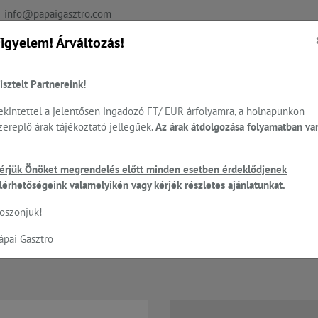
info@papaigasztro.com
igyelem! Árváltozás!
REFERENCIÁK
AKTUÁLIS
KAPCSOLAT
isztelt Partnereink!
ekintettel a jelentősen ingadozó FT/ EUR árfolyamra, a holnapunkon
zereplő árak tájékoztató jellegűek.
Az árak átdolgozása folyamatban va
.
Sütés - főzés
Cukrászat...
Mosogatás
HEN
nysütők, tepsik, sütőlemezek, állványok...
UNOX - látvány sütők digitál
érjük Önöket megrendelés előtt minden esetben érdeklődjenek
lérhetőségeink valamelyikén vagy kérjék részletes ajánlatunkat.
öszönjük!
™ TOUCH - Arianna.MATIC látván
ápai Gasztro