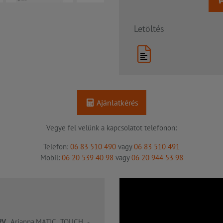
Letöltés
Ajánlatkérés
Vegye fel velünk a kapcsolatot telefonon:
Telefon:
06 83 510 490
vagy
06 83 510 491
Mobil:
06 20 539 40 98
vagy
06 20 944 53 98
RV
Arianna.MATIC TOUCH -