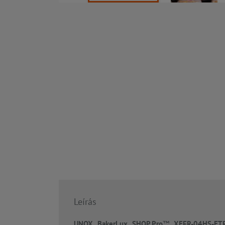
Leírás
UNOX BakerLux SHOP.Pro
™
XEFR-04HS-ET