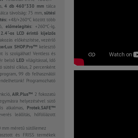
s,
4 db 460*330
mm
tálca
 tálca távolság: 75 mm,
sütési
tés:
+48/+260°C között több
tó,
előmelegítés
: +260°C-ig.
t
2.4"-os LCD érintő kijelzős
lakozás előkészítése, vezérlő
kerLux SHOP.Pro™
kelesztő
t is szolgálhat! Ventless és
ér belső
LED
világítással, Idő
ó sütési ciklus, 2 percenként
 program, 99 db felhasználói
endelhetünk! Programozható
nkció,
AIR.Plus™
2 fokozatú
 egymásra helyezésével sütő
is alkalmas,
Protek.SAFE™
erés leállítás, hőfóliázott
0 mm méretű sütőlemez
sztott és FRISS termékek