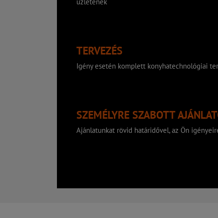
üzletének
TERVEZÉS
Igény esetén komplett konyhatechnológiai ter
SZEMÉLYRE SZABOTT AJÁNLA
Ajánlatunkat rövid határidővel, az Ön igényeire