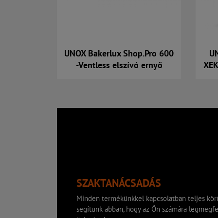
UNOX Bakerlux Shop.Pro 600
UN
-Ventless elszívó ernyő
XEK
Kosárba
SZAKTANÁCSADÁS
Minden termékünkkel kapcsolatban teljes körű
segítünk abban, hogy az Ön számára legmegfe