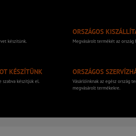
ORSZÁGOS KISZÁLLÍT
vet készítünk.
Megvásárolt termékét az ország b
TOT KÉSZÍTÜNK
ORSZÁGOS SZERVÍZH
 szabva készítjük el.
Vásárlóinknak az egész ország ter
megvásárolt termékekre.