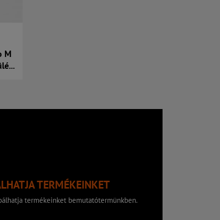
o M
lé...
ÁLHATJA TERMÉKEINKET
róbálhatja termékeinket bemutatótermünkben.