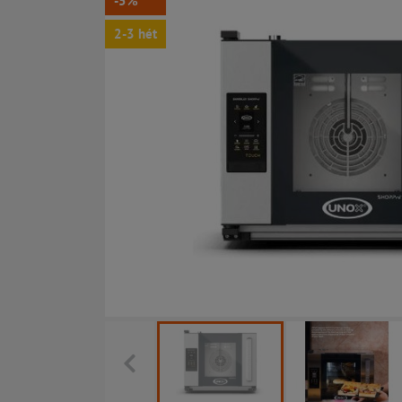
-5%
2-3 hét