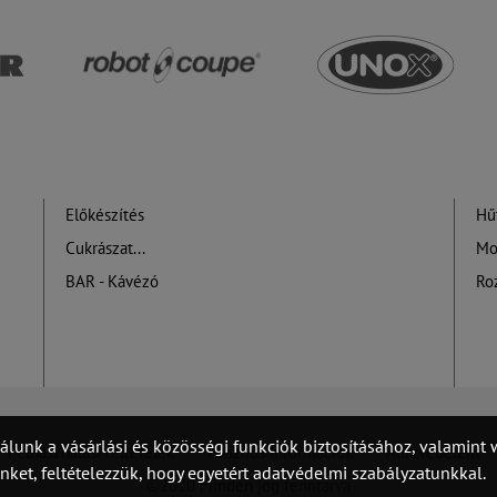
Előkészítés
Hűt
Cukrászat...
Mo
BAR - Kávézó
Ro
álunk a vásárlási és közösségi funkciók biztosításához, valamin
Felhasználási feltételek
Hasznos információk
Adatvédelem
et, feltételezzük, hogy egyetért adatvédelmi szabályzatunkkal.
©2020 Minden jog fenntarva