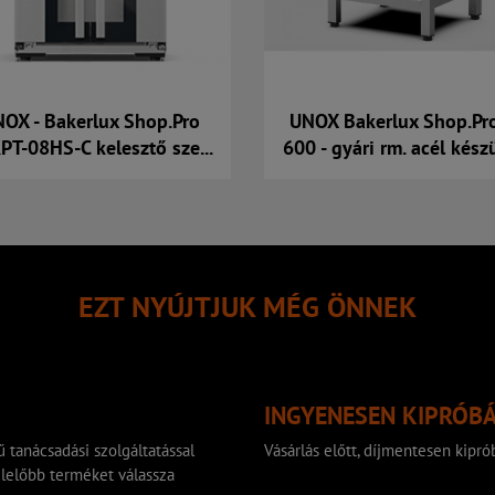
OX - Bakerlux Shop.Pro
UNOX Bakerlux Shop.Pr
PT-08HS-C kelesztő sze...
600 - gyári rm. acél készü
Kosárba
Kosárba
EZT NYÚJTJUK MÉG ÖNNEK
INGYENESEN KIPRÓB
 tanácsadási szolgáltatással
Vásárlás előtt, díjmentesen kip
lelőbb terméket válassza