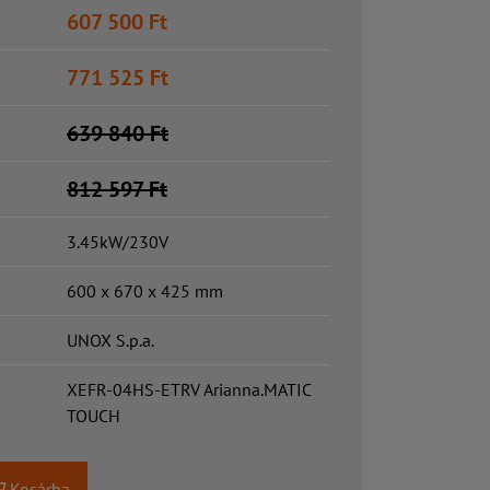
607 500
Ft
771 525
Ft
639 840
Ft
812 597
Ft
3.45kW/230V
600 x 670 x 425 mm
UNOX S.p.a.
XEFR-04HS-ETRV Arianna.MATIC
TOUCH
Kosárba