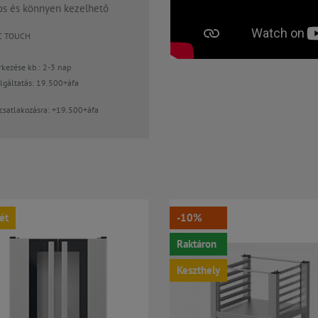
kos és könnyen kezelhető
ATIC TOUCH
kezése kb.: 2-3 nap
zolgáltatás: 19.500+áfa
zcsatlakozásra: +19.500+áfa
ét
-10%
Raktáron
Keszthely