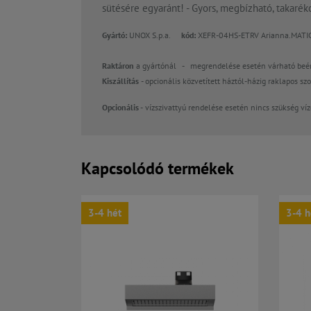
sütésére egyaránt! - Gyors, megbízható, takaré
Gyártó:
UNOX S.p.a.
kód:
XEFR-04HS-ETRV Arianna.M
Raktáron
a gyártónál
-
megrendelése esetén várható beér
Kiszállítás
- opcionális közvetített háztól-házig raklapos s
Opcionális -
vízszivattyú rendelése esetén nincs szükség ví
Kapcsolódó termékek
3-4 hét
3-4 h