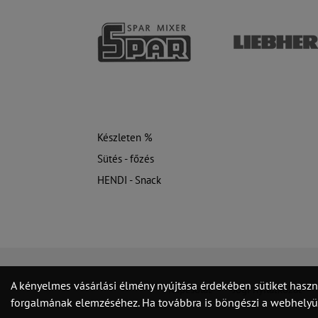
Készleten %
Sütés - főzés
HENDI - Snack
A kényelmes vásárlási élmény nyújtása érdekében sütiket haszn
Kapcsolat
Jogi nyilatkozat
forgalmának elemzéséhez. Ha továbbra is böngészi a webhelyünk