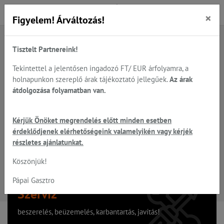
×
Figyelem! Árváltozás!
Tisztelt Partnereink!
A keresett oldal nem található
Tekintettel a jelentősen ingadozó FT/ EUR árfolyamra, a
holnapunkon szereplő árak tájékoztató jellegűek.
Az árak
Hiba, a keresett oldal nem található!
átdolgozása folyamatban van.
Vissza a főoldalra
Kérjük Önöket megrendelés előtt minden esetben
érdeklődjenek elérhetőségeink valamelyikén vagy kérjék
részletes ajánlatunkat.
Köszönjük!
Pápai Gasztro
Szervíz
beszerelés, beüzemelés, karbantartás, javítás!