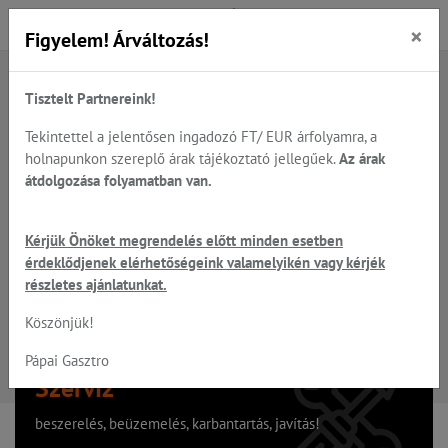
×
Figyelem! Árváltozás!
Tisztelt Partnereink!
A keresett oldal nem található
Tekintettel a jelentősen ingadozó FT/ EUR árfolyamra, a
holnapunkon szereplő árak tájékoztató jellegűek.
Az árak
Hiba, a keresett oldal nem található!
átdolgozása folyamatban van.
Vissza a főoldalra
Kérjük Önöket megrendelés előtt minden esetben
érdeklődjenek elérhetőségeink valamelyikén vagy kérjék
részletes ajánlatunkat.
Köszönjük!
Pápai Gasztro
Szervíz
beszerelés, beüzemelés, karbantartás, javítás!