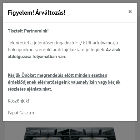
×
Figyelem! Árváltozás!
Tisztelt Partnereink!
Főoldal
Termékek
Sütés - főzés
Nagykonyhai főzősorok 600; 700; 900 szériából
Tekintettel a jelentősen ingadozó FT/ EUR árfolyamra, a
Electrolux Professional - XP900-as készülékek
holnapunkon szereplő árak tájékoztató jellegűek.
Az árak
átdolgozása folyamatban van.
Electrolux Professional - XP900-
Kérjük Önöket megrendelés előtt minden esetben
érdeklődjenek elérhetőségeink valamelyikén vagy kérjék
as készülékek
részletes ajánlatunkat.
Köszönjük!
Pápai Gasztro