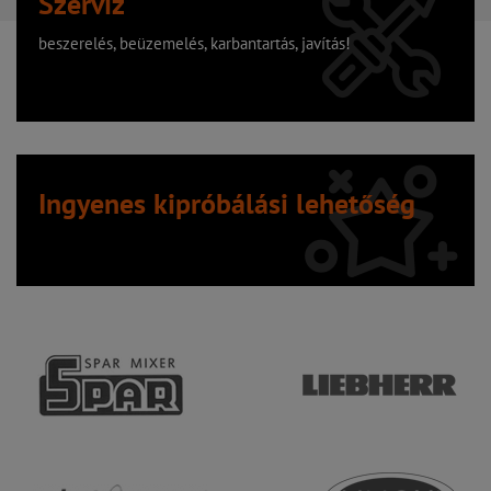
Szervíz
beszerelés, beüzemelés, karbantartás, javítás!
Ingyenes kipróbálási lehetőség