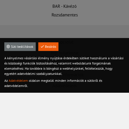
BAR - Kávézó
Rozsdamentes
Kapcsolat
Süti beállítások
Bezárás
Jogi nyilatkozat
A kényelmes vásárlási élmény nyújtása érdekében sütiket használunk a vásárlási
és közösségi funkciók biztosításához, valamint weboldalunk forgalmának
Felhasználási feltételek
elemzéséhez. Ha továbbra is böngészi a webhelyünket, feltételezzük, hogy
egyetért adatvédelmi szabályzatunkkal.
Hasznos információk
Az
Adatvédelem
oldalon megtalál minden információt a sütikről és
Adatvédelem
adatvédelemről.
Szervíz
Készletről azonnal!
©2020 Minden jog fenntarva
Készítette: Integranet Kft