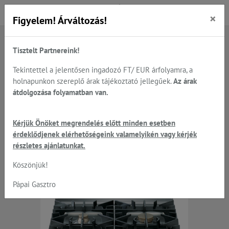
×
Figyelem! Árváltozás!
Tisztelt Partnereink!
Főoldal
Termékek
Sütés - főzés
Nagykonyhai főzősorok 600; 700; 900 szériából
Tekintettel a jelentősen ingadozó FT/ EUR árfolyamra, a
Electrolux Professional - XP900-as készülékek
holnapunkon szereplő árak tájékoztató jellegűek.
Az árak
átdolgozása folyamatban van.
Electrolux - 4 égős asztali
Kérjük Önöket megrendelés előtt minden esetben
érdeklődjenek elérhetőségeink valamelyikén vagy kérjék
gáztűzhely
részletes ajánlatunkat.
Köszönjük!
Pápai Gasztro