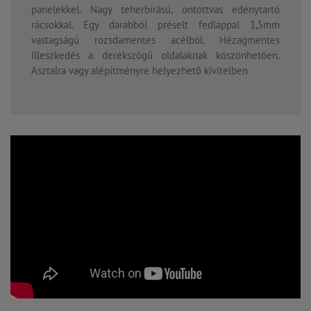
panelekkel. Nagy teherbírású, öntöttvas edénytartó
rácsokkal. Egy darabból préselt fedlappal 1,5mm
vastagságú rozsdamentes acélból. Hézagmentes
illeszkedés a derékszögű oldalaknak köszönhetően.
Asztalra vagy alépítményre helyezhető kivitelben