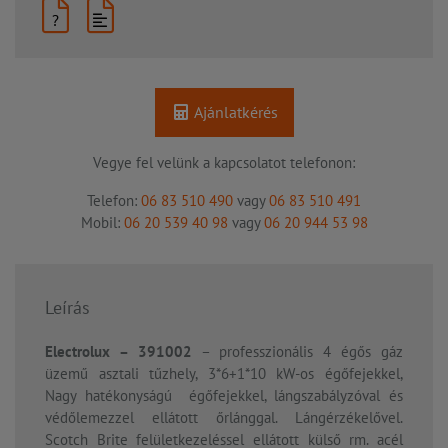
?
Ajánlatkérés
Vegye fel velünk a kapcsolatot telefonon:
Telefon:
06 83 510 490
vagy
06 83 510 491
Mobil:
06 20 539 40 98
vagy
06 20 944 53 98
Leírás
Electrolux – 391002
– professzionális 4 égős gáz
üzemű asztali tűzhely, 3*6+1*10 kW-os égőfejekkel,
Nagy hatékonyságú égőfejekkel, lángszabályzóval és
védőlemezzel ellátott őrlánggal. Lángérzékelővel.
Scotch Brite felületkezeléssel ellátott külső rm. acél