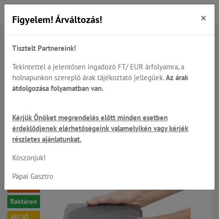
×
Figyelem! Árváltozás!
Tisztelt Partnereink!
Főoldal
Termékek
Előkészítés
Zöldség - gyümölcs feldolgozók, Robot-Coupe
Tekintettel a jelentősen ingadozó FT/ EUR árfolyamra, a
Robot-Coupe tárcsák, teljes típus választéka
holnapunkon szereplő árak tájékoztató jellegűek.
Az árak
Kiegészítők Robot Coupe tárcsákhoz
átdolgozása folyamatban van.
Kérjük Önöket megrendelés előtt minden esetben
Kiegészítők Robot Coupe
érdeklődjenek elérhetőségeink valamelyikén vagy kérjék
részletes ajánlatunkat.
tárcsákhoz
Köszönjük!
Pápai Gasztro
-7%
Raktáron
AKCIÓ