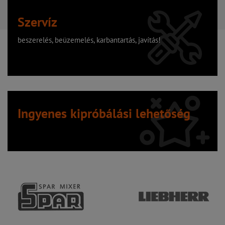
Szervíz
beszerelés, beüzemelés, karbantartás, javítás!
Ingyenes kipróbálási lehetőség