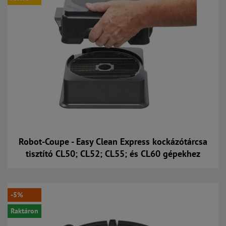
Robot-Coupe - Easy Clean Express kockázótárcsa
tisztító CL50; CL52; CL55; és CL60 gépekhez
Kosárba
-5%
Raktáron