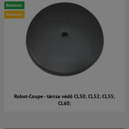
Raktáron
Keszthely
Robot-Coupe - tárcsa védő CL50; CL52; CL55;
CL60;
Kosárba