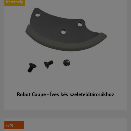
Keszthely
Robot Coupe - Íves kés szeletelőtárcsákhoz
Kosárba
-7%