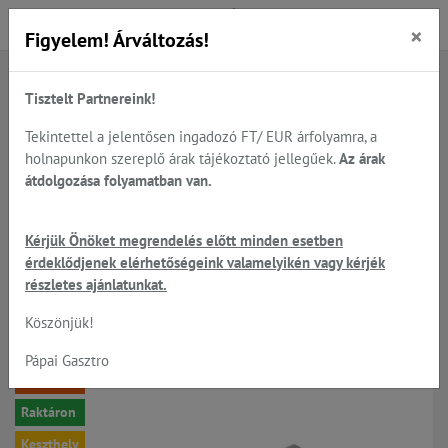
×
Figyelem! Árváltozás!
Tisztelt Partnereink!
Főoldal
Termékek
Előkészítés
Zöldség - gyümölcs feldolgozók, Robot-Coupe
Tekintettel a jelentősen ingadozó FT/ EUR árfolyamra, a
Robot-Coupe tárcsák, teljes típus választéka
holnapunkon szereplő árak tájékoztató jellegűek.
Az árak
Kiegészítők Robot Coupe tárcsákhoz
átdolgozása folyamatban van.
Kérjük Önöket megrendelés előtt minden esetben
Robot Coupe - Egyenes kés 89
érdeklődjenek elérhetőségeink valamelyikén vagy kérjék
részletes ajánlatunkat.
mm-es
Köszönjük!
Pápai Gasztro
-7%
Raktáron
Keszthely