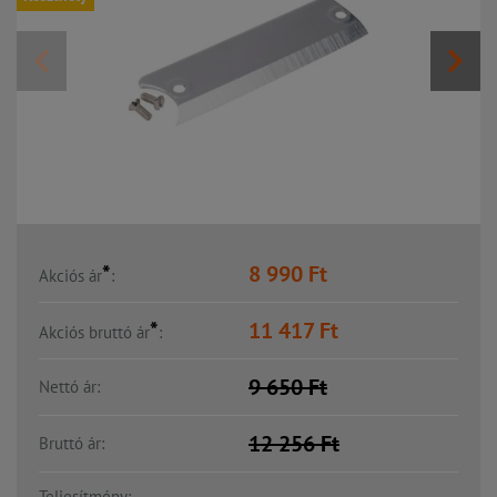
*
8 990
Ft
Akciós ár
:
*
11 417
Ft
Akciós bruttó ár
:
9 650
Ft
Nettó ár:
12 256
Ft
Bruttó ár:
Teljesítmény:
-