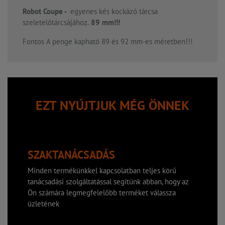
Robot Coupe -
egyenes kés kockázó tárcsa
szeletelőtárcsájához.
89 mm!!!
Fontos A penge kapható 89 és 92 mm-es méretben!!!
EZT NYÚJTJUK MÉG ÖNNEK
SZAKTANÁCSADÁS
Minden termékünkkel kapcsolatban teljes körű
tanácsadási szolgáltatással segítünk abban, hogy az
Ön számára legmegfelelőbb terméket válassza
üzletének