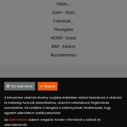
Hűtés...
Sütés - főzés
Cukrászat...
Mosogatás
HENDI - Snack
BAR - Kávézó
Rozsdamentes
Kapcsolat
Süti beállítások
Bezárás
Jogi nyilatkozat
A kényelmes vásárlási élmény nyújtása érdekében sütiket használunk a vásárlási
és közösségi funkciók biztosításához, valamint weboldalunk forgalmának
Felhasználási feltételek
elemzéséhez. Ha továbbra is böngészi a webhelyünket, feltételezzük, hogy
egyetért adatvédelmi szabályzatunkkal.
Hasznos információk
Az
Adatvédelem
oldalon megtalál minden információt a sütikről és
Adatvédelem
adatvédelemről.