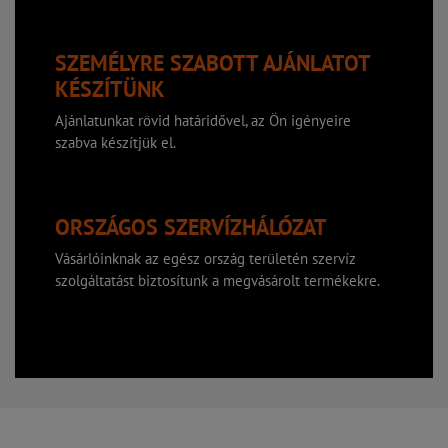
SZEMÉLYRE SZABOTT AJÁNLATOT
KÉSZÍTÜNK
Ajánlatunkat rövid határidővel, az Ön igényeire
szabva készítjük el.
ORSZÁGOS SZERVÍZHÁLÓZAT
Vásárlóinknak az egész ország területén szervíz
szolgáltatást biztosítunk a megvásárolt termékekre.