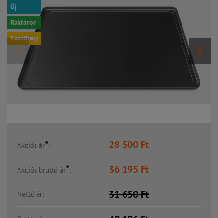
Új
Raktáron
Keszthely
*
28 500
Ft
Akciós ár
:
*
36 195
Ft
Akciós bruttó ár
:
31 650
Ft
Nettó ár: