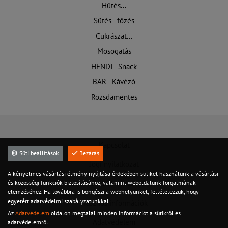
Hűtés...
Sütés - főzés
Cukrászat...
Mosogatás
HENDI - Snack
BAR - Kávézó
Rozsdamentes
Kapcsolat
Süti beállítások
Bezárás
Jogi nyilatkozat
A kényelmes vásárlási élmény nyújtása érdekében sütiket használunk a vásárlási
és közösségi funkciók biztosításához, valamint weboldalunk forgalmának
Felhasználási feltételek
elemzéséhez. Ha továbbra is böngészi a webhelyünket, feltételezzük, hogy
egyetért adatvédelmi szabályzatunkkal.
Hasznos információk
Az
Adatvédelem
oldalon megtalál minden információt a sütikről és
Adatvédelem
adatvédelemről.