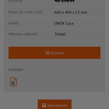
40 196
Ft
Bruttó ár:
Méret (Sz x Mé x Ma):
600 x 400 x 15 mm
Gyártó:
UNOX S.p.a.
Webshop cikkszám:
TG460
Kosárba
Letöltés
Ajánlatkérés