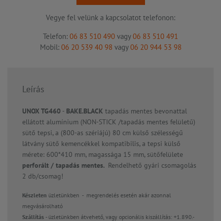
Vegye fel velünk a kapcsolatot telefonon:
Telefon:
06 83 510 490
vagy
06 83 510 491
Mobil:
06 20 539 40 98
vagy
06 20 944 53 98
Leírás
UNOX TG460
-
BAKE.BLACK
tapadás mentes bevonattal
ellátott alumínium (NON-STICK /tapadás mentes felületű)
sütő tepsi, a (800-as szériájú) 80 cm külső szélességű
látvány sütő kemencékkel kompatibilis,
a tepsi külső
mérete: 600*410 mm, magassága 15 mm, sütőfelülete
perforált / tapadás mentes.
Rendelhető gyári csomagolás
2 db/csomag!
Készleten
üzletünkben - megrendelés esetén akár azonnal
megvásárolható
Szállítás
- üzletünkben átvehető, vagy opcionális kiszállítás: +1.890.-