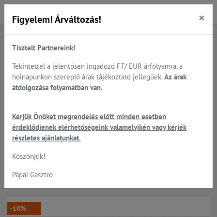
×
Figyelem! Árváltozás!
Tisztelt Partnereink!
Főoldal
Termékek
Sütés - főzés
UNOX - látványsütők, tepsik, sütőlemezek, állványok...
Tekintettel a jelentősen ingadozó FT/ EUR árfolyamra, a
UNOX - tepsik, rácsok 460*330 és 600*400 mm
holnapunkon szereplő árak tájékoztató jellegűek.
Az árak
átdolgozása folyamatban van.
UNOX TG460 BAKE.BLACK -
Kérjük Önöket megrendelés előtt minden esetben
érdeklődjenek elérhetőségeink valamelyikén vagy kérjék
600*400 mm tapadás mentes
részletes ajánlatunkat.
NonStick bev. alumínium NON-
Köszönjük!
STICK sütő tepsi
Pápai Gasztro
-10%