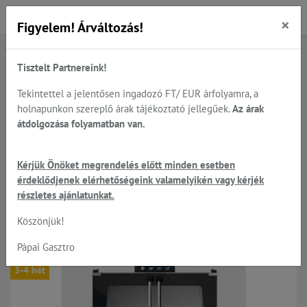
×
Figyelem! Árváltozás!
Tisztelt Partnereink!
Főoldal
Termékek
Sütés - főzés
UNOX - látványsütők, tepsik, sütőlemezek, állványok...
Tekintettel a jelentősen ingadozó FT/ EUR árfolyamra, a
UNOX - sütő állványok, kelesztők, elszívók...
holnapunkon szereplő árak tájékoztató jellegűek.
Az árak
átdolgozása folyamatban van.
UNOX LineMiss XLT-133 -
Kérjük Önöket megrendelés előtt minden esetben
érdeklődjenek elérhetőségeink valamelyikén vagy kérjék
kelesztő szekrény manuális
részletes ajánlatunkat.
sütőkhöz 8*460*330
Köszönjük!
Pápai Gasztro
3-4 hét