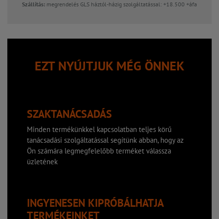
Szállítás:
megrendelés GLS háztól-házig szolgáltatással: +18.500 +áfa
EZT NYÚJTJUK MÉG ÖNNEK
SZAKTANÁCSADÁS
Minden termékünkkel kapcsolatban teljes körű
tanácsadási szolgáltatással segítünk abban, hogy az
Ön számára legmegfelelőbb terméket válassza
üzletének
INGYENESEN KIPRÓBÁLHATJA
TERMÉKEINKET