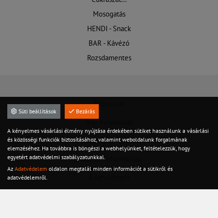
Mosogatás
HENDI - Snack
BAR - Kávézó
Rozsdamentes
Kapcsolat
Süti beállítások
Bezárás
Jogi nyilatkozat
A kényelmes vásárlási élmény nyújtása érdekében sütiket használunk a vásárlási
és közösségi funkciók biztosításához, valamint weboldalunk forgalmának
Felhasználási feltételek
elemzéséhez. Ha továbbra is böngészi a webhelyünket, feltételezzük, hogy
egyetért adatvédelmi szabályzatunkkal.
Hasznos információk
Az
Adatvédelem
oldalon megtalál minden információt a sütikről és
Adatvédelem
adatvédelemről.
Szervíz
Készletről azonnal!