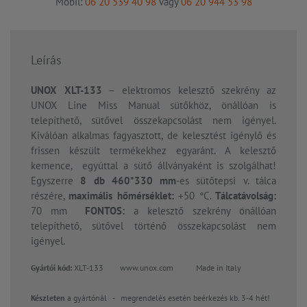
Mobil:
06 20 539 40 98
vagy
06 20 944 53 98
Leírás
UNOX XLT-133
– elektromos kelesztő szekrény az
UNOX Line Miss Manual sütőkhöz, önállóan is
telepíthető, sütővel összekapcsolást nem igényel.
Kiválóan alkalmas fagyasztott, de kelesztést igénylő és
frissen készült termékekhez egyaránt. A kelesztő
kemence, egyúttal a sütő állványaként is szolgálhat!
Egyszerre
8 db 460*330 mm
-es sütőtepsi v. tálca
részére,
maximális hőmérséklet:
+50 °C.
Tálcatávolság:
70 mm
FONTOS:
a kelesztő szekrény önállóan
telepíthető, sütővel történő összekapcsolást nem
igényel.
Gyártói kód:
XLT-133 www.unox.com
Made in Italy
Készleten
a gyártónál
-
megrendelés esetén beérkezés kb. 3-4 hét!