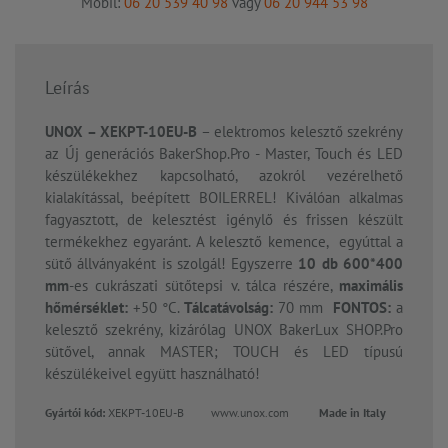
Mobil:
06 20 539 40 98
vagy
06 20 944 53 98
Leírás
UNOX – XEKPT-10EU-B
– elektromos kelesztő szekrény
az Új generációs BakerShop.Pro - Master, Touch és LED
készülékekhez kapcsolható, azokról vezérelhető
kialakítással, beépített BOILERREL! Kiválóan alkalmas
fagyasztott, de kelesztést igénylő és frissen készült
termékekhez egyaránt. A kelesztő kemence, egyúttal a
sütő állványaként is szolgál! Egyszerre
10 db 600*400
mm
-es cukrászati sütőtepsi v. tálca részére,
maximális
hőmérséklet:
+50 °C.
Tálcatávolság:
70 mm
FONTOS:
a
kelesztő szekrény, kizárólag UNOX BakerLux SHOP.Pro
sütővel, annak MASTER; TOUCH és LED típusú
készülékeivel együtt használható!
Gyártói kód:
XEKPT-10EU-B www.unox.com
Made in Italy