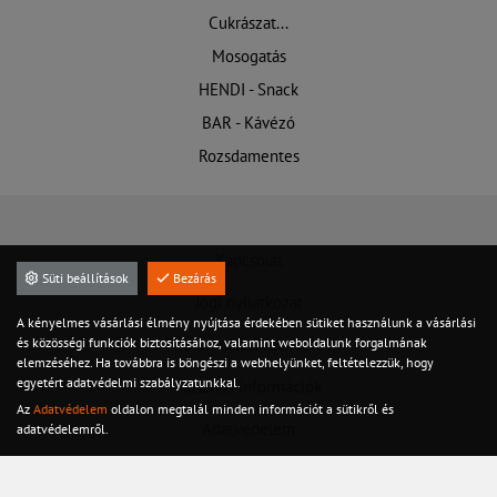
Cukrászat...
Mosogatás
HENDI - Snack
BAR - Kávézó
Rozsdamentes
Kapcsolat
Süti beállítások
Bezárás
Jogi nyilatkozat
A kényelmes vásárlási élmény nyújtása érdekében sütiket használunk a vásárlási
és közösségi funkciók biztosításához, valamint weboldalunk forgalmának
Felhasználási feltételek
elemzéséhez. Ha továbbra is böngészi a webhelyünket, feltételezzük, hogy
egyetért adatvédelmi szabályzatunkkal.
Hasznos információk
Az
Adatvédelem
oldalon megtalál minden információt a sütikről és
Adatvédelem
adatvédelemről.
Szervíz