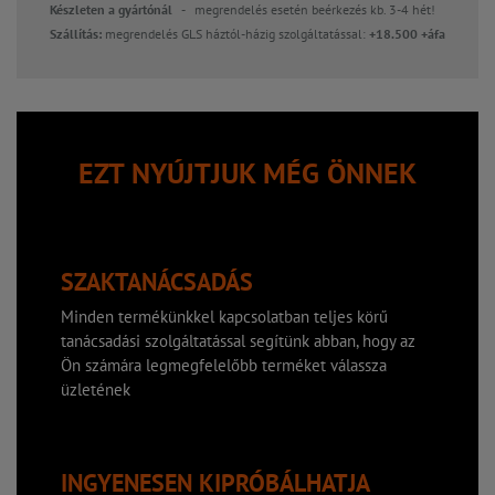
Készleten a gyártónál -
megrendelés esetén beérkezés kb. 3-4 hét!
Szállítás:
megrendelés GLS háztól-házig szolgáltatással:
+18.500 +áfa
EZT NYÚJTJUK MÉG ÖNNEK
SZAKTANÁCSADÁS
Minden termékünkkel kapcsolatban teljes körű
tanácsadási szolgáltatással segítünk abban, hogy az
Ön számára legmegfelelőbb terméket válassza
üzletének
INGYENESEN KIPRÓBÁLHATJA