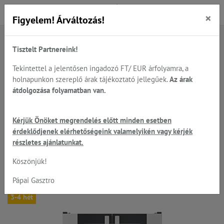
×
Figyelem! Árváltozás!
Tisztelt Partnereink!
Főoldal
Termékek
Sütés - főzés
UNOX - látványsütők, tepsik, sütőlemezek, állványok...
Tekintettel a jelentősen ingadozó FT/ EUR árfolyamra, a
UNOX - sütő állványok, kelesztők, elszívók...
holnapunkon szereplő árak tájékoztató jellegűek.
Az árak
átdolgozása folyamatban van.
UNOX - Bakerlux Shop.Pro
Kérjük Önöket megrendelés előtt minden esetben
érdeklődjenek elérhetőségeink valamelyikén vagy kérjék
XEKPT-10EU-B kelesztő
részletes ajánlatunkat.
boilerrel szekrény 8*600*400
Köszönjük!
Pápai Gasztro
3-4 hét