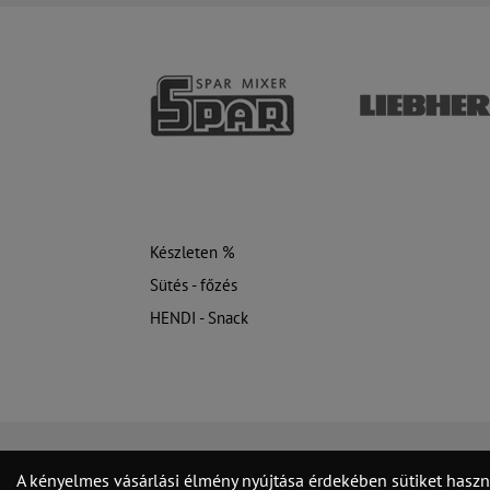
Készleten %
Sütés - főzés
HENDI - Snack
A kényelmes vásárlási élmény nyújtása érdekében sütiket haszn
Kapcsolat
Jogi nyilatkozat