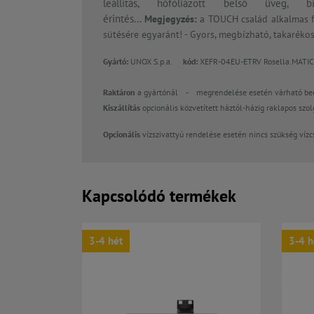
leállítás, hőfóliázott belső üveg, 
érintés...
Megjegyzés:
a TOUCH család alkalmas f
sütésére egyaránt! - Gyors, megbízható, takarék
Gyártó:
UNOX S.p.a.
kód:
XEFR-04EU-ETRV Rosella.M
Raktáron
a gyártónál
-
megrendelése esetén várható beé
Kiszállítás
opcionális közvetített háztól-házig raklapos szo
Opcionális
vízszivattyú rendelése esetén nincs szükség víz
Kapcsolódó termékek
3-4 hét
3-4 h