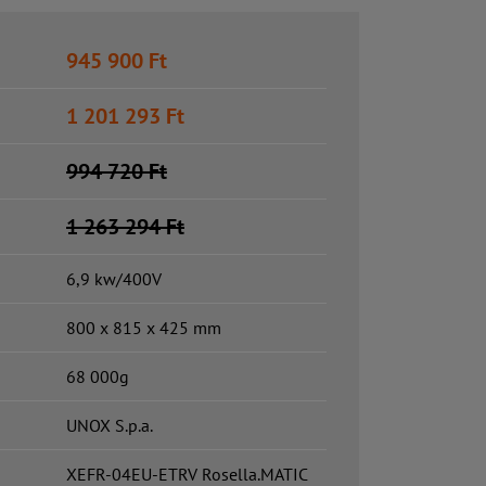
945 900
Ft
1 201 293
Ft
994 720
Ft
1 263 294
Ft
6,9 kw/400V
800 x 815 x 425 mm
68 000g
UNOX S.p.a.
XEFR-04EU-ETRV Rosella.MATIC