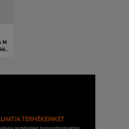
o M
lé...
ÁLHATJA TERMÉKEINKET
róbálhatja termékeinket bemutatótermünkben.