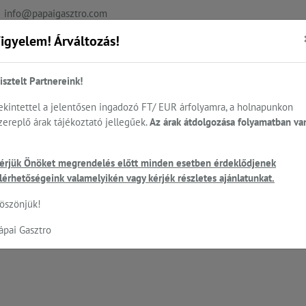
info@papaigasztro.com
igyelem! Árváltozás!
REFERENCIÁK
AKTUÁLIS
KAPCSOLAT
isztelt Partnereink!
ekintettel a jelentősen ingadozó FT/ EUR árfolyamra, a holnapunkon
zereplő árak tájékoztató jellegűek.
Az árak átdolgozása folyamatban va
.
Sütés - főzés
Cukrászat...
Mosogatás
HEN
nysütők, tepsik, sütőlemezek, állványok...
UNOX - látvány sütők digitál
érjük Önöket megrendelés előtt minden esetben érdeklődjenek
lérhetőségeink valamelyikén vagy kérjék részletes ajánlatunkat.
öszönjük!
™ TOUCH - Rossella.MATIC látván
ápai Gasztro