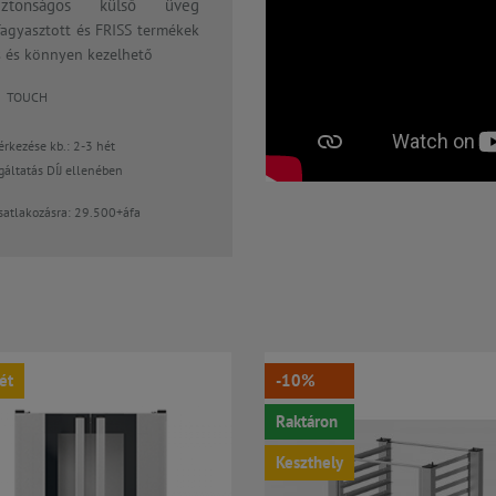
biztonságos külső üveg
agyasztott és FRISS termékek
os és könnyen kezelhető
ATIC TOUCH
rkezése kb.: 2-3 hét
lgáltatás DÍJ ellenében
csatlakozásra: 29.500+áfa
ét
-10%
Raktáron
Keszthely