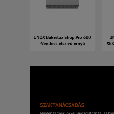
UNOX Bakerlux Shop.Pro 600
UN
-Ventless elszívó ernyő
XEK
Kosárba
SZAKTANÁCSADÁS
Minden termékünkkel kapcsolatban teljes körű