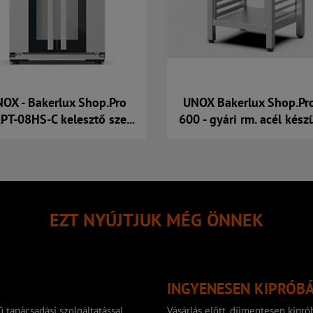
OX - Bakerlux Shop.Pro
UNOX Bakerlux Shop.Pr
PT-08HS-C kelesztő sze...
600 - gyári rm. acél készü
Kosárba
Kosárba
EZT NYÚJTJUK MÉG ÖNNEK
INGYENESEN KIPRÓB
 tanácsadási szolgáltatással
Vásárlás előtt, díjmentesen kip