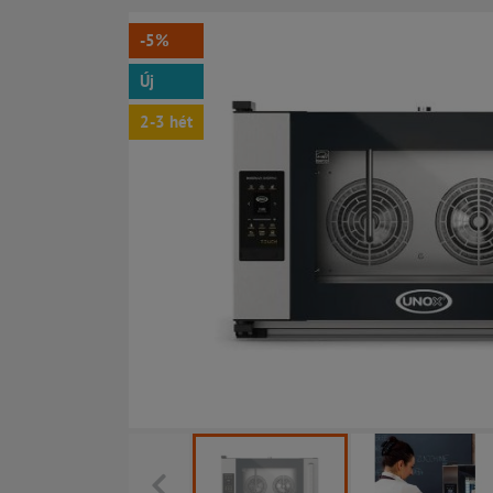
-5%
Új
2-3 hét