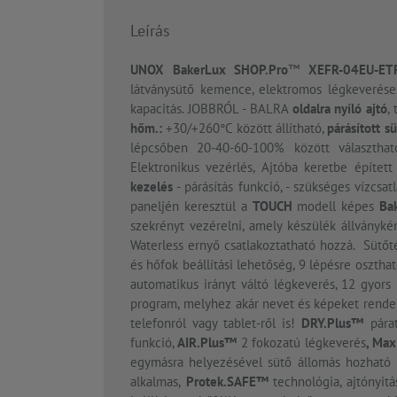
Leírás
UNOX BakerLux SHOP.Pro
™
XEFR-04EU-ET
látványsütő kemence, elektromos légkeverése
kapacitás. JOBBRÓL - BALRA
oldalra nyíló ajtó
,
hőm.:
+30/+260°C között állítható,
párásított sü
lépcsőben 20-40-60-100% között választha
Elektronikus vezérlés, Ajtóba keretbe építet
kezelés
- párásítás funkció, - szükséges vízcsat
paneljén keresztül a
TOUCH
modell képes
Ba
szekrényt vezérelni, amely készülék állványkén
Waterless ernyő csatlakoztatható hozzá. Sütőt
és hőfok beállítási lehetőség, 9 lépésre oszthat
automatikus irányt váltó légkeverés, 12 gyors
program,
melyhez akár nevet és képeket rend
telefonról vagy tablet-ről is!
DRY.Plus™
párat
funkció,
AIR.Plus™
2 fokozatú légkeverés
, Max
egymásra helyezésével sütő állomás hozható 
alkalmas,
Protek.SAFE™
technológia, ajtónyit