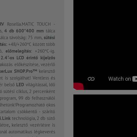
RV
Rosella.MATIC TOUCH -
s,
4 db 600*400
mm
tálca
 tálca távolság: 75 mm,
sütési
tés:
+48/+260°C között több
tó,
előmelegítés
: +260°C-ig.
t
2.4"-os LCD érintő kijelzős
lakozás előkészítése, vezérlő
kerLux SHOP.Pro™
kelesztő
t is szolgálhat! Ventless és
ér belső
LED
világítással, Idő
ó sütési ciklus, 2 percenként
 program, 99 db felhasználói
elhetünk!Programozható okos
artalom csökkentő - szárító
i.Link
technológia, 2 db sütő
létre
,
kelesztő vezérlésre is
ásnál automatikus légkeverés