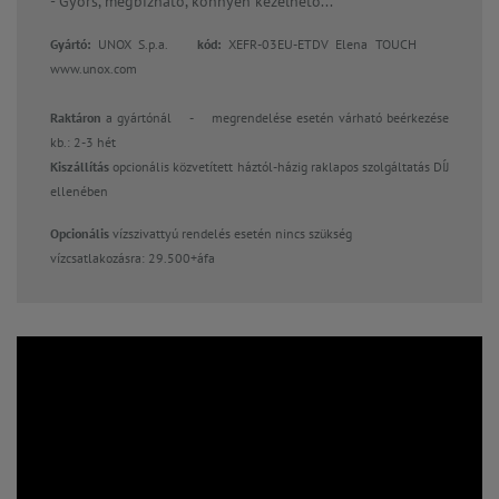
- Gyors, megbízható, könnyen kezelhető...
Gyártó:
UNOX S.p.a.
kód:
XEFR-03EU-ETDV Elena TOUCH
www.unox.com
Raktáron
a gyártónál
-
megrendelése esetén várható beérkezése
kb.: 2-3 hét
Kiszállítás
opcionális közvetített háztól-házig raklapos szolgáltatás DÍJ
ellenében
Opcionális
vízszivattyú rendelés esetén nincs szükség
vízcsatlakozásra: 29.500+áfa