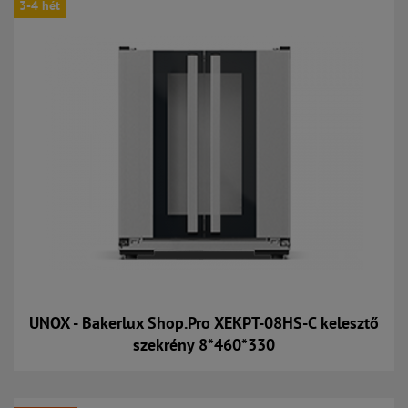
3-4 hét
UNOX - Bakerlux Shop.Pro XEKPT-08HS-C kelesztő
szekrény 8*460*330
Kosárba