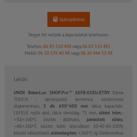
Ajánlatkérés
Vegye fel velünk a kapcsolatot telefonon:
Telefon:
06 83 510 490
vagy
06 83 510 491
Mobil:
06 20 539 40 98
vagy
06 20 944 53 98
Leírás
UNOX BakerLux SHOP.Pro
™
XEFR-03EU-ETDV
Elena
TOUCH - látványsütő kemence, elektromos
légkeveréses,
3 db 600*400
mm
tálca kapacitás.
LEFELÉ nyíló ajtó, tálca távolság: 75 mm,
sütési hőm.:
+30/+260°C között állítható,
párásított sütés:
+48/+260°C között több lépcsőben 20-40-60-100%
között választható,
előmelegítés
: +260°C-ig. Elektronikus