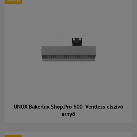
3-4 hét
UNOX Bakerlux Shop.Pro 600 -Ventless elszívó
ernyő
Kosárba