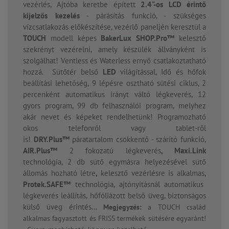
vezérlés, Ajtóba keretbe épített
2.4"-os LCD érintő
kijelzős kezelés
- párásítás funkció, - szükséges
vízcsatlakozás előkészítése, vezérlő paneljén keresztül a
TOUCH
modell képes
BakerLux SHOP.Pro™
kelesztő
szekrényt vezérelni, amely készülék állványként is
szolgálhat! Ventless és Waterless ernyő csatlakoztatható
hozzá. Sütőtér belső
LED
világítással, Idő és hőfok
beállítási lehetőség, 9 lépésre osztható sütési ciklus, 2
percenként automatikus irányt váltó légkeverés, 12
gyors program, 99 db felhasználói program,
melyhez
akár nevet és képeket rendelhetünk! Programozható
okos telefonról vagy tablet-ről
is!
DRY.Plus™
páratartalom csökkentő - szárító funkció,
AIR.Plus™
2 fokozatú légkeverés
, Maxi.Link
technológia, 2 db sütő egymásra helyezésével sütő
állomás hozható létre
,
kelesztő vezérlésre is alkalmas,
Protek.SAFE™
technológia, ajtónyitásnál automatikus
légkeverés leállítás, hőfóliázott belső üveg, biztonságos
külső üveg érintés...
Megjegyzés:
a TOUCH család
alkalmas fagyasztott és FRISS termékek sütésére egyaránt!