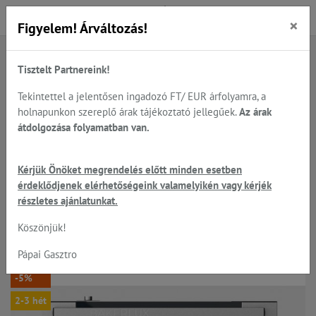
×
Figyelem! Árváltozás!
Tisztelt Partnereink!
Főoldal
Termékek
Sütés - főzés
UNOX - látványsütők, tepsik, sütőlemezek, állványok...
Tekintettel a jelentősen ingadozó FT/ EUR árfolyamra, a
UNOX - látvány sütők digitális vezérléssel...
holnapunkon szereplő árak tájékoztató jellegűek.
Az árak
átdolgozása folyamatban van.
UNOX BakerLux SHOP.Pro™
Kérjük Önöket megrendelés előtt minden esetben
érdeklődjenek elérhetőségeink valamelyikén vagy kérjék
TOUCH - Elena látványsütő 3 db
részletes ajánlatunkat.
600*400 mm tálca hellyel
Köszönjük!
Pápai Gasztro
-5%
2-3 hét