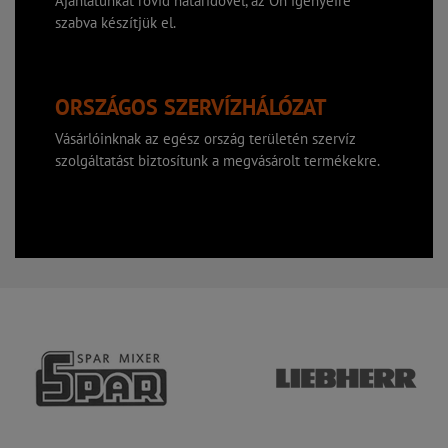
Ajánlatunkat rövid határidővel, az Ön igényeire
szabva készítjük el.
ORSZÁGOS SZERVÍZHÁLÓZAT
Vásárlóinknak az egész ország területén szervíz
szolgáltatást biztosítunk a megvásárolt termékekre.