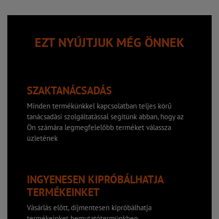
EZT NYÚJTJUK MÉG ÖNNEK
SZAKTANÁCSADÁS
Minden termékünkkel kapcsolatban teljes körű
tanácsadási szolgáltatással segítünk abban, hogy az
Ön számára legmegfelelőbb terméket válassza
üzletének
INGYENESEN KIPRÓBÁLHATJA
TERMÉKEINKET
Vásárlás előtt, díjmentesen kipróbálhatja
termékeinket bemutatótermünkben.