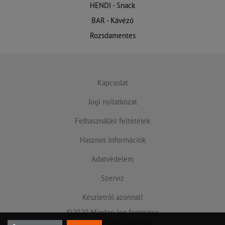
HENDI - Snack
BAR - Kávézó
Rozsdamentes
Kapcsolat
Jogi nyilatkozat
Felhasználási feltételek
Hasznos információk
Adatvédelem
Szervíz
Készletről azonnal!
©2020 Minden jog fenntarva
Készítette: Integranet Kft