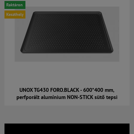
Raktáron
Keszthely
UNOX TG430 FORO.BLACK - 600*400 mm,
perfporált alumínium NON-STICK sütő tepsi
Kosárba