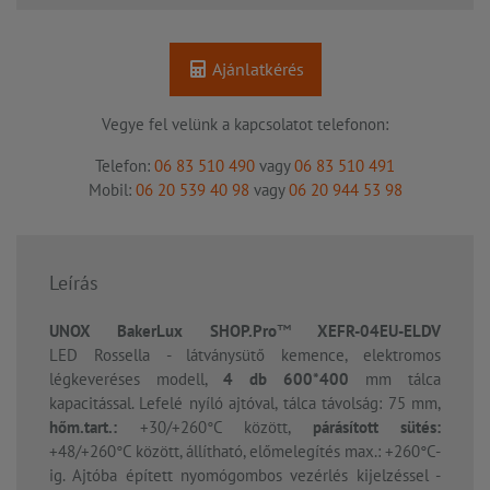
Ajánlatkérés
Vegye fel velünk a kapcsolatot telefonon:
Telefon:
06 83 510 490
vagy
06 83 510 491
Mobil:
06 20 539 40 98
vagy
06 20 944 53 98
Leírás
UNOX BakerLux SHOP.Pro
™
XEFR-04EU-ELDV
LED Rossella
- látványsütő kemence, elektromos
légkeveréses modell,
4 db 600*400
mm tálca
kapacitással. Lefelé nyíló ajtóval, tálca távolság: 75 mm,
hőm.tart.:
+30/+260°C között,
párásított sütés:
+48/+260°C között, állítható, előmelegítés max.: +260°C-
ig. Ajtóba épített nyomógombos vezérlés kijelzéssel -