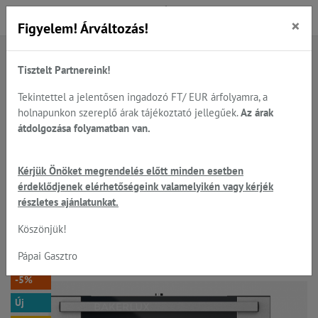
×
Figyelem! Árváltozás!
Tisztelt Partnereink!
Főoldal
Termékek
Sütés - főzés
UNOX - látványsütők, tepsik, sütőlemezek, állványok...
Tekintettel a jelentősen ingadozó FT/ EUR árfolyamra, a
UNOX - látvány sütők digitális vezérléssel...
holnapunkon szereplő árak tájékoztató jellegűek.
Az árak
átdolgozása folyamatban van.
UNOX BakerLux SHOP.Pro™ LED
Kérjük Önöket megrendelés előtt minden esetben
érdeklődjenek elérhetőségeink valamelyikén vagy kérjék
- Rossella látványsütő
részletes ajánlatunkat.
4x600*400 mm, párásítható
Köszönjük!
Pápai Gasztro
-5%
Új