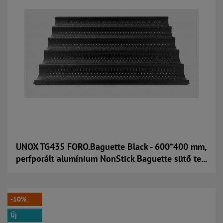
UNOX TG435 FORO.Baguette Black - 600*400 mm,
perfporált alumínium NonStick Baguette sütő te...
Kosárba
-10%
Új