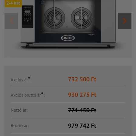
2-4 hét
*
732 500
Ft
Akciós ár
:
*
930 275
Ft
Akciós bruttó ár
:
771 450
Ft
Nettó ár:
979 742
Ft
Bruttó ár: