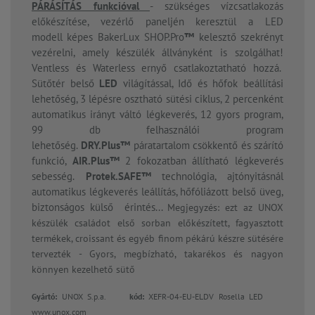
PÁRÁSÍTÁS funkcióval
- szükséges vízcsatlakozás
előkészítése, vezérlő paneljén keresztül a LED
modell képes BakerLux SHOP.Pro
™
kelesztő szekrényt
vezérelni, amely készülék állványként is szolgálhat!
Ventless és Waterless ernyő csatlakoztatható hozzá.
Sütőtér belső
LED
világítással, Idő és hőfok beállítási
lehetőség, 3 lépésre osztható sütési ciklus, 2 percenként
automatikus irányt váltó légkeverés, 12 gyors program,
99 db felhasználói program
lehetőség.
DRY.Plus™
páratartalom csökkentő és szárító
funkció,
AIR.Plus™
2 fokozatban állítható légkeverés
sebesség.
Protek.SAFE™
technológia, ajtónyitásnál
automatikus légkeverés leállítás, hőfóliázott belső üveg,
biztonságos külső érintés...
Megjegyzés: ezt az UNOX
készülék családot első sorban előkészített, fagyasztott
termékek, croissant és egyéb finom pékárú készre sütésére
tervezték - Gyors, megbízható, takarékos és nagyon
könnyen kezelhető sütő
Gyártó:
UNOX S.p.a.
kód:
XEFR-04-EU-ELDV Rosella LED
www.unox.com