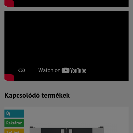
Kapcsolódó termékek
Új
Raktáron
2-4 hét