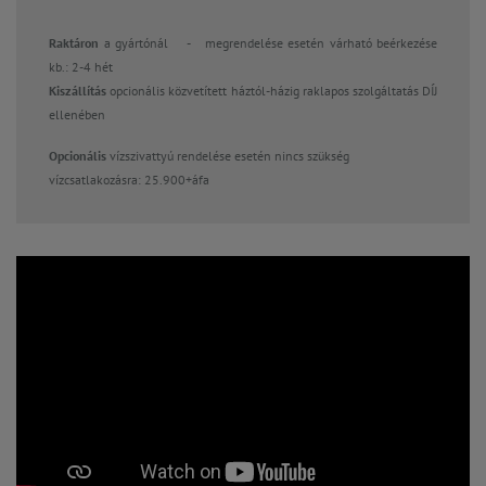
Raktáron
a gyártónál
-
megrendelése esetén várható beérkezése
kb.: 2-4 hét
Kiszállítás
opcionális közvetített háztól-házig raklapos szolgáltatás DÍJ
ellenében
Opcionális
vízszivattyú rendelése esetén nincs szükség
vízcsatlakozásra: 25.900+áfa