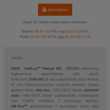
Ajánlatkérés
Vegye fel velünk a kapcsolatot telefonon:
Telefon:
06 83 510 490
vagy
06 83 510 491
Mobil:
06 20 539 40 98
vagy
06 20 944 53 98
Leírás
UNOX ChefLux™ Manual BIG
-
XV1093
elektromos
légkeveréses gasztronómiai sütő pároló
funkcióval,
20db GN1/1
tálca kapacitással, tálca távolság
67 mm. Elektromechanikus vezérlés, manuális forgató
gombos állítás,
hőm.tart.:
+30/+260°C között,
párásított
sütés:
+48/+260°C között szabályozható, előmelegítés
max: +260°C. Ventiláció 2 fokozatban állítható,
AIR.Plus™
automatikusan 2 percenként irányt váltó