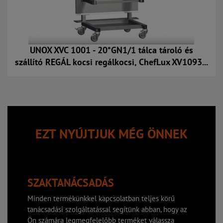
UNOX XVC 1001 - 20*GN1/1 tálca tároló és
szállító REGÁL kocsi regálkocsi, ChefLux XV1093...
Kosárba
EZT NYÚJTJUK MÉG ÖNNEK
SZAKTANÁCSADÁS
Minden termékünkkel kapcsolatban teljes körű
tanácsadási szolgáltatással segítünk abban, hogy az
Ön számára legmegfelelőbb terméket válassza