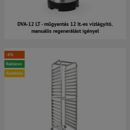
DVA-12 LT - műgyantás 12 lt.-es vízlágyító,
manuális regenerálást igényel
Kosárba
-5%
Raktáron
Keszthely