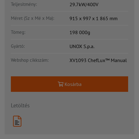
Teljesítmény:
29.7kW/400V
Méret (Sz x Mé x Ma):
915 x 997 x 1 865 mm
Tömeg:
198 000g
Gyártó:
UNOX S.p.a.
Webshop cikkszám:
XV1093 ChefLux™ Manual
Kosárba
Letöltés