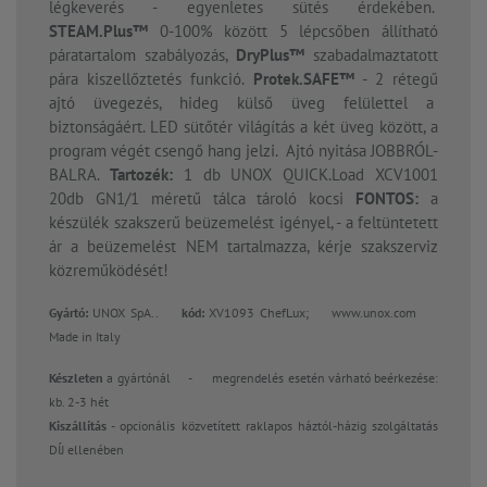
légkeverés - egyenletes sütés érdekében.
STEAM.Plus™
0-100% között 5 lépcsőben állítható
páratartalom szabályozás,
DryPlus™
szabadalmaztatott
pára kiszellőztetés funkció.
Protek.SAFE™
- 2 rétegű
ajtó üvegezés, hideg külső üveg felülettel a
biztonságáért. LED sütőtér világítás a két üveg között, a
program végét csengő hang jelzi. Ajtó nyitása JOBBRÓL-
BALRA.
Tartozék:
1 db UNOX QUICK.Load XCV1001
20db GN1/1 méretű tálca tároló kocsi
FONTOS:
a
készülék szakszerű beüzemelést igényel, - a feltüntetett
ár a beüzemelést NEM tartalmazza, kérje szakszerviz
közreműködését!
Gyártó:
UNOX SpA..
kód:
XV1093 ChefLux;
www.unox.com
Made in Italy
Készleten
a gyártónál
- megrendelés esetén várható beérkezése:
kb. 2-3 hét
Kiszállítás
- opcionális közvetített raklapos háztól-házig szolgáltatás
DÍJ ellenében