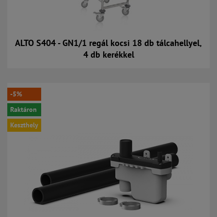
ALTO S404 - GN1/1 regál kocsi 18 db tálcahellyel,
4 db kerékkel
Kosárba
-5%
Raktáron
Keszthely