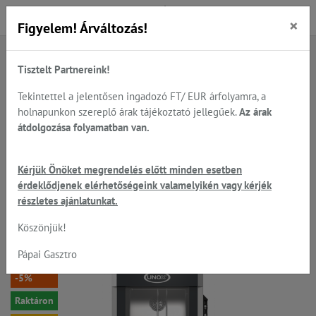
×
Figyelem! Árváltozás!
Tisztelt Partnereink!
Főoldal
Termékek
Sütés - főzés
UNOX - kombi gőzpároló-sütök, állványok, tisztítás...
Tekintettel a jelentősen ingadozó FT/ EUR árfolyamra, a
UNOX - kombi gőzpároló sütők elektromos/gázos...
holnapunkon szereplő árak tájékoztató jellegűek.
Az árak
átdolgozása folyamatban van.
UNOX ChefLux™ Manual -
Kérjük Önöket megrendelés előtt minden esetben
érdeklődjenek elérhetőségeink valamelyikén vagy kérjék
XV1093 manuális, 20*GN1/1;
részletes ajánlatunkat.
párásítható légkeveréses sütő
Köszönjük!
Pápai Gasztro
-5%
Raktáron