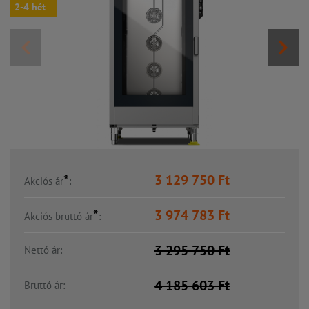
2-4 hét
*
3 129 750
Ft
Akciós ár
:
*
3 974 783
Ft
Akciós bruttó ár
:
3 295 750
Ft
Nettó ár:
4 185 603
Ft
Bruttó ár: