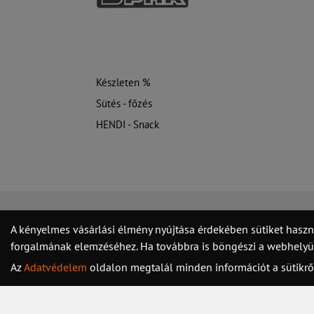
Készleten %
Sütés - főzés
HENDI - Snack
A kényelmes vásárlási élmény nyújtása érdekében sütiket haszn
Kapcsolat
Jogi nyilatkozat
forgalmának elemzéséhez. Ha továbbra is böngészi a webhelyünk
Az
Adatvédelem
oldalon megtalál minden információt a sütikrő