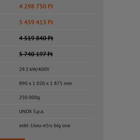
4 298 750
Ft
5 459 413
Ft
4 519 840
Ft
5 740 197
Ft
29.3 kW/400V
890 x 1 020 x 1 875 mm
250 000g
UNOX S.p.a.
xebl-16eu-e1rs-big one