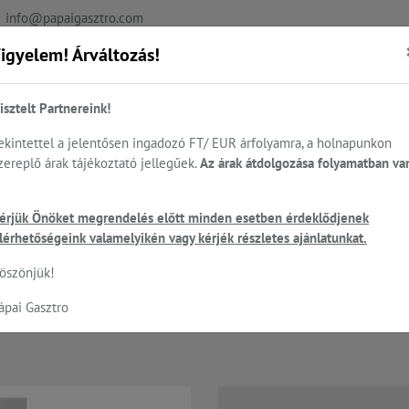
info@papaigasztro.com
igyelem! Árváltozás!
REFERENCIÁK
AKTUÁLIS
KAPCSOLAT
isztelt Partnereink!
ekintettel a jelentősen ingadozó FT/ EUR árfolyamra, a holnapunkon
zereplő árak tájékoztató jellegűek.
Az árak átdolgozása folyamatban va
.
Sütés - főzés
Cukrászat...
Mosogatás
HEN
zati kemencék, állványok, tisztítás...
UNOX - cukrászati sütők manuáli
érjük Önöket megrendelés előtt minden esetben érdeklődjenek
lérhetőségeink valamelyikén vagy kérjék részletes ajánlatunkat.
öszönjük!
BIG ONE - 16 tálcás CUKRÁSZ süt
ápai Gasztro