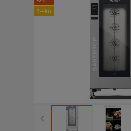
-5%
3-4 hét