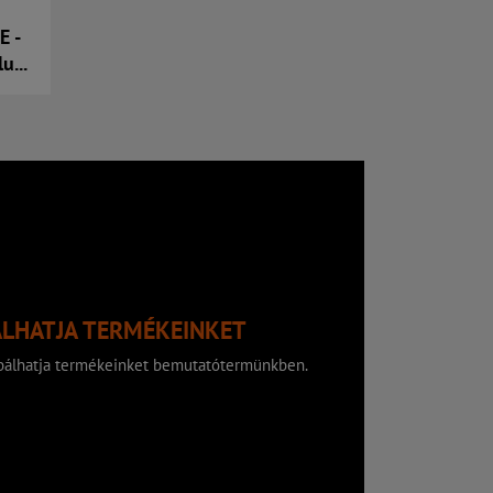
E -
u...
ÁLHATJA TERMÉKEINKET
róbálhatja termékeinket bemutatótermünkben.