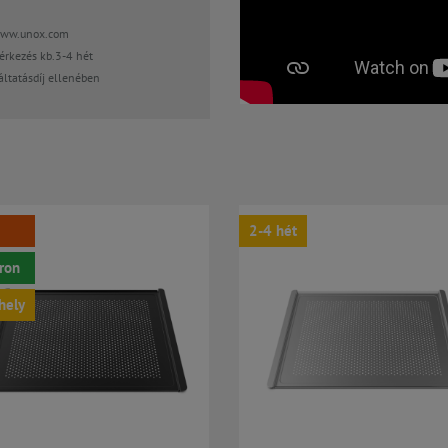
www.unox.com
érkezés kb.3-4 hét
áltatásdíj ellenében
2-4 hét
ron
hely