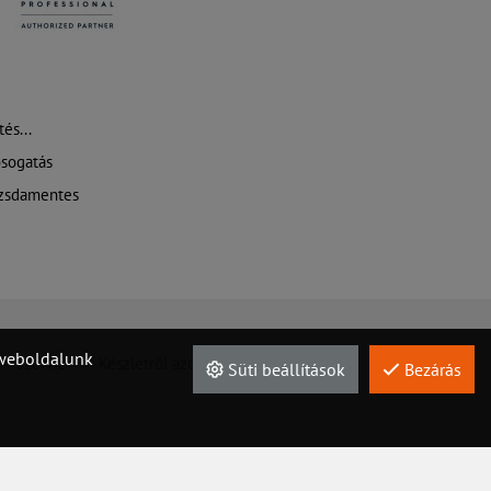
és...
sogatás
zsdamentes
t weboldalunk
Szervíz
Készletről azonnal!
Süti beállítások
Bezárás