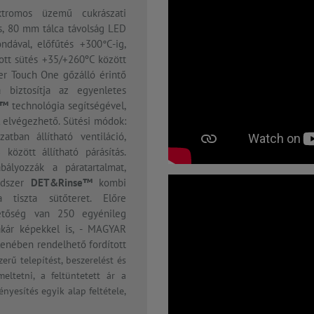
tromos üzemű cukrászati
s, 80 mm tálca távolság LED
ndával, előfűtés +300°C-ig,
tott sütés +35/+260ºC között
ter Touch One gőzálló érintő
 biztosítja az egyenletes
s™
technológia segítségével,
l elvégezhető. Sütési módok:
atban állítható ventiláció,
között állítható párásítás.
ályozzák a páratartalmat,
ndszer
DET&Rinse™
kombi
 tiszta sütőteret. Előre
hetőség van 250 egyénileg
 akár képekkel is, - MAGYAR
llenében rendelhető fordított
erű telepítést, beszerelést és
meltetni, a feltüntetett ár a
nyesítés egyik alap feltétele,