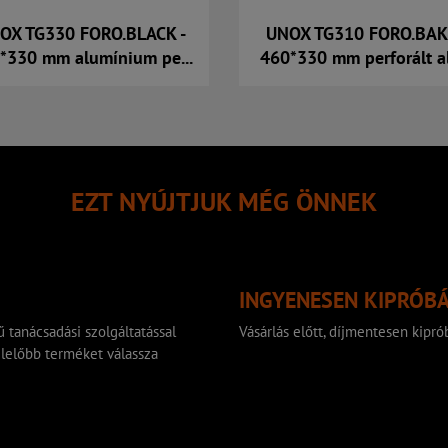
OX TG330 FORO.BLACK -
UNOX TG310 FORO.BAK
*330 mm alumínium pe...
460*330 mm perforált al
Kosárba
Kosárba
EZT NYÚJTJUK MÉG ÖNNEK
INGYENESEN KIPRÓB
 tanácsadási szolgáltatással
Vásárlás előtt, díjmentesen kip
lelőbb terméket válassza