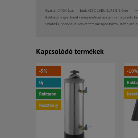
Gyártó:
UNOX Spa.
kód:
XEBC 16EU E1RS BIG One 
Raktáron
a gyártónál -
megrendelés esetén várható sütő be
Szállítás
opcionális közvetített raklapos háztól-házig szolg
Kapcsolódó termékek
-5%
-10%
Új
Raktá
Raktáron
Keszt
Keszthely