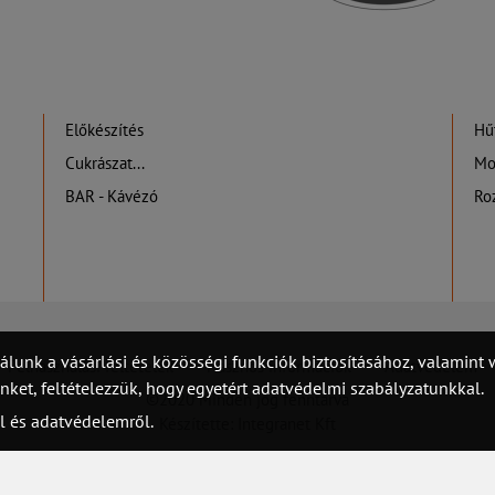
Előkészítés
Hűt
Cukrászat...
Mo
BAR - Kávézó
Ro
álunk a vásárlási és közösségi funkciók biztosításához, valamin
Felhasználási feltételek
Hasznos információk
Adatvédelem
et, feltételezzük, hogy egyetért adatvédelmi szabályzatunkkal.
©2020 Minden jog fenntarva
l és adatvédelemről.
Készítette: Integranet Kft