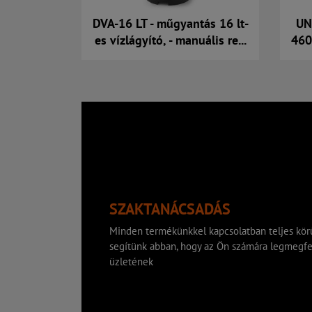
DVA-16 LT - műgyantás 16 lt-
UN
es vízlágyító, - manuális re...
460
Kosárba
SZAKTANÁCSADÁS
Minden termékünkkel kapcsolatban teljes körű
segítünk abban, hogy az Ön számára legmegfe
üzletének