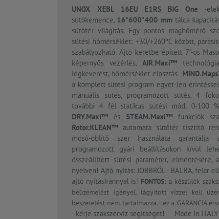
UNOX XEBL 16EU E1RS
BIG One
-elek
sütőkemence,
16*600*400 mm
tálca kapacitá
sütőtér világítás. Egy pontos maghőmérő szo
sütési hőmérséklet: +30/+260ºC között, párásí
szabályozható. Ajtó keretbe épített 7”-os Mas
képernyős vezérlés,
AIR.Maxi™
technológia
légkeverést, hőmérséklet elosztás
MIND.Map
a komplett sütési program egyet-len érintésse
manuális sütés, programozott sütés, 4 fokoz
további 4 fél statikus sütési mód, 0-100 % 
DRY.Maxi™
és
STEAM.Maxi™
funkciók szab
Rotor.KLEAN™
automata sütőtér tisztító re
mosó-öblítő szer használata garantálja a
programozott gyári beállításokon kívül le
összeállított sütési paraméter, elmentésére,
nyelven! Ajtó nyitás: JOBBRÓL - BALRA, felár e
ajtó nyitásiránnyal is!
FONTOS:
a készülék szaksz
beüzemelést igényel, lágyított vízzel kell üze
beszerelést nem tartalmazza. - ez a GARANCIA érvé
kérje szakszerviz segítségét! Made in ITALY
-