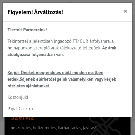
×
Figyelem! Árváltozás!
Tisztelt Partnereink!
A keresett oldal nem található
Tekintettel a jelentősen ingadozó FT/ EUR árfolyamra, a
holnapunkon szereplő árak tájékoztató jellegűek.
Az árak
Hiba, a keresett oldal nem található!
átdolgozása folyamatban van.
Vissza a főoldalra
Kérjük Önöket megrendelés előtt minden esetben
érdeklődjenek elérhetőségeink valamelyikén vagy kérjék
részletes ajánlatunkat.
Köszönjük!
Pápai Gasztro
Szervíz
beszerelés, beüzemelés, karbantartás, javítás!