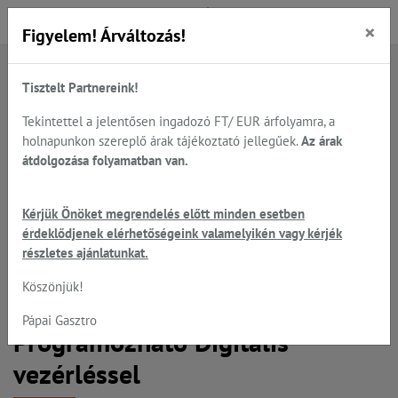
×
Figyelem! Árváltozás!
Tisztelt Partnereink!
Főoldal
Termékek
Sütés - főzés
UNOX - cukrászati kemencék, állványok, tisztítás...
Tekintettel a jelentősen ingadozó FT/ EUR árfolyamra, a
UNOX - cukrászati sütők manuális vagy digitális...
holnapunkon szereplő árak tájékoztató jellegűek.
Az árak
átdolgozása folyamatban van.
UNOX BakerTop MIND.Maps
Kérjük Önöket megrendelés előtt minden esetben
érdeklődjenek elérhetőségeink valamelyikén vagy kérjék
EPRM Plus - 10 tálcás CUKRÁSZ
részletes ajánlatunkat.
sütő, 10*600*400 mm tálcahely,
Köszönjük!
elektromos, légkeveréses,
Pápai Gasztro
Programozható Digitális
vezérléssel