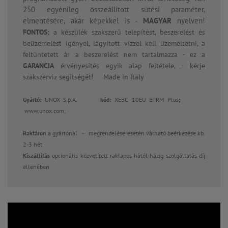
250 egyénileg összeállított sütési paraméter,
elmentésére, akár képekkel is -
MAGYAR
nyelven!
FONTOS:
a készülék szakszerű telepítést, beszerelést és
beüzemelést igényel, lágyított vízzel kell üzemeltetni, a
feltüntetett ár a beszerelést nem tartalmazza - ez a
GARANCIA
érvényesítés egyik alap feltétele, - kérje
szakszerviz segítségét! Made in Italy
Gyártó:
UNOX S.p.A.
kód:
XEBC 10EU EPRM Plus
;
www.unox.com;
Raktáron
a gyártónál -
megrendelése esetén várható beérkezése kb.
2-3 hét
Kiszállítás
opcionális közvetített raklapos hától-házig szolgáltatás díj
ellenében