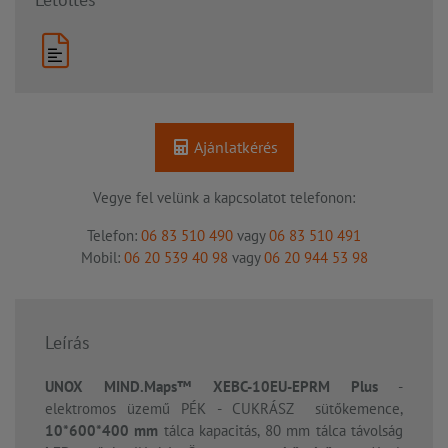
Ajánlatkérés
Vegye fel velünk a kapcsolatot telefonon:
Telefon:
06 83 510 490
vagy
06 83 510 491
Mobil:
06 20 539 40 98
vagy
06 20 944 53 98
Leírás
UNOX MIND.Maps™ XEBC-10EU-EPRM
Plus
-
elektromos üzemű PÉK - CUKRÁSZ sütőkemence,
10*600*400 mm
tálca kapacitás, 80 mm tálca távolság