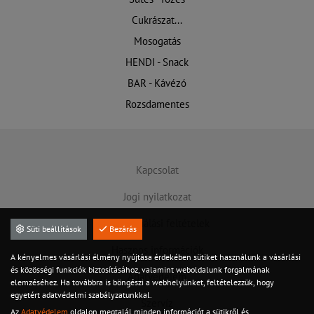
Cukrászat...
Mosogatás
HENDI - Snack
BAR - Kávézó
Rozsdamentes
Kapcsolat
Jogi nyilatkozat
Felhasználási feltételek
Süti beállítások
Bezárás
Hasznos információk
A kényelmes vásárlási élmény nyújtása érdekében sütiket használunk a vásárlási
és közösségi funkciók biztosításához, valamint weboldalunk forgalmának
Adatvédelem
elemzéséhez. Ha továbbra is böngészi a webhelyünket, feltételezzük, hogy
egyetért adatvédelmi szabályzatunkkal.
Szervíz
Az
Adatvédelem
oldalon megtalál minden információt a sütikről és