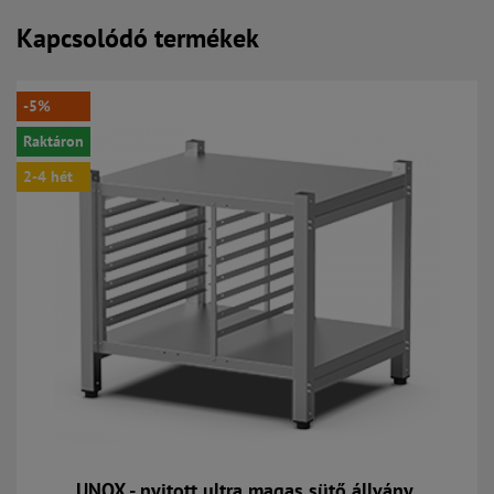
Kapcsolódó termékek
-5%
Raktáron
2-4 hét
UNOX - nyitott ultra magas sütő állvány,