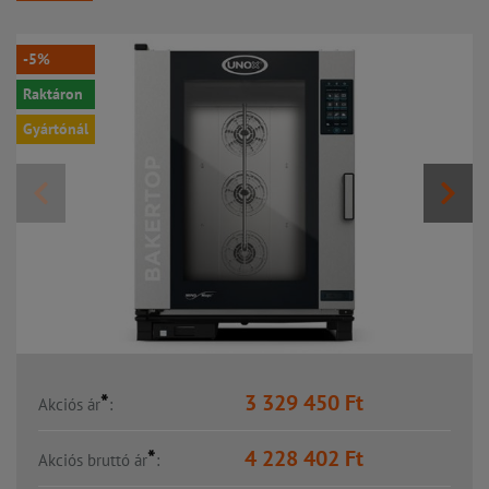
-5%
Raktáron
Gyártónál
*
3 329 450
Ft
Akciós ár
:
*
4 228 402
Ft
Akciós bruttó ár
: