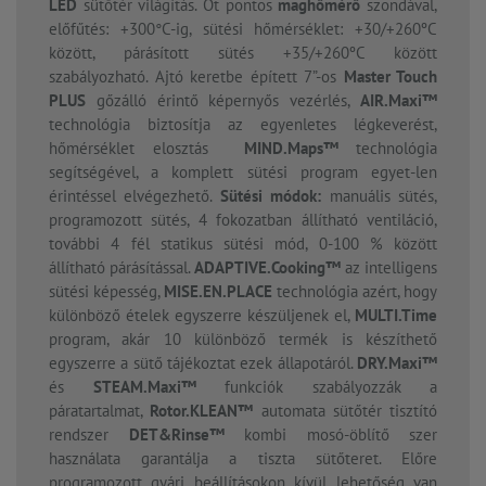
LED
sütőtér világítás. Öt pontos
maghőmérő
szondával,
előfűtés: +300°C-ig, sütési hőmérséklet: +30/+260ºC
között, párásított sütés +35/+260ºC között
szabályozható. Ajtó keretbe épített 7”-os
Master Touch
PLUS
gőzálló érintő képernyős vezérlés,
AIR.Maxi™
technológia biztosítja az egyenletes légkeverést,
hőmérséklet elosztás
MIND.Maps™
technológia
segítségével, a komplett sütési program egyet-len
érintéssel elvégezhető.
Sütési módok:
manuális sütés,
programozott sütés, 4 fokozatban állítható ventiláció,
további 4 fél statikus sütési mód, 0-100 % között
állítható párásítással.
ADAPTIVE.Cooking™
az intelligens
sütési képesség,
MISE.EN.PLACE
technológia azért, hogy
különböző ételek egyszerre készüljenek el,
MULTI.Time
program, akár 10 különböző termék is készíthető
egyszerre a sütő tájékoztat ezek állapotáról.
DRY.Maxi™
és
STEAM.Maxi™
funkciók szabályozzák a
páratartalmat,
Rotor.KLEAN™
automata sütőtér tisztító
rendszer
DET&Rinse™
kombi mosó-öblítő szer
használata garantálja a tiszta sütőteret. Előre
programozott gyári beállításokon kívül lehetőség van