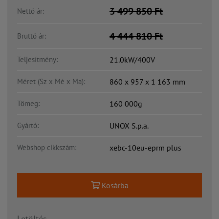
3 499 850
Ft
Nettó ár:
4 444 810
Ft
Bruttó ár:
Teljesítmény:
21.0kW/400V
Méret (Sz x Mé x Ma):
860 x 957 x 1 163 mm
Tömeg:
160 000g
Gyártó:
UNOX S.p.a.
Webshop cikkszám:
xebc-10eu-eprm plus
Kosárba
Letöltés