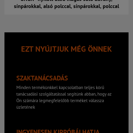
sínpárokkal, alsó polccal, sínpárokkal, polccal
Kosárba
EZT NYÚJTJUK MÉG ÖNNEK
SZAKTANÁCSADÁS
Minden termékünkkel kapcsolatban teljes körű
tanácsadási szolgáltatással segítünk abban, hogy az
Ön számára legmegfelelőbb terméket válassza
üzletének
INGYENESEN KIPRÓBÁLHATJA