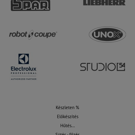
Készleten %
Előkészítés
Hűtés...
Sütés - főzés