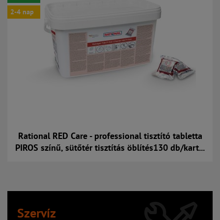
2-4 nap
Rational RED Care - professional tisztító tabletta
PIROS színű, sütőtér tisztítás öblítés130 db/kart...
Kosárba
Szervíz