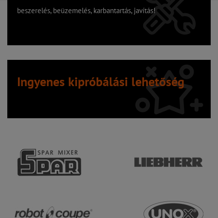
beszerelés, beüzemelés, karbantartás, javítás!
Ingyenes kipróbálási lehetőség