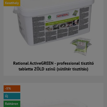
Keszthely
Rational ActiveGREEN - professional tisztító
tabletta ZÖLD színű (sütőtér tisztítás)
Kosárba
-5%
Új
Raktáron