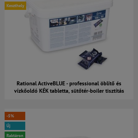
Keszthely
Rational ActiveBLUE - professional öblítő és
vízkőoldó KÉK tabletta, sütőtér-boiler tisztítás
Kosárba
-5%
Új
Raktáron