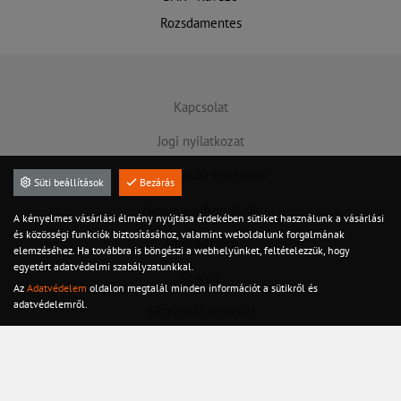
Rozsdamentes
Kapcsolat
Jogi nyilatkozat
Felhasználási feltételek
Süti beállítások
Bezárás
Hasznos információk
A kényelmes vásárlási élmény nyújtása érdekében sütiket használunk a vásárlási
és közösségi funkciók biztosításához, valamint weboldalunk forgalmának
Adatvédelem
elemzéséhez. Ha továbbra is böngészi a webhelyünket, feltételezzük, hogy
egyetért adatvédelmi szabályzatunkkal.
Szervíz
Az
Adatvédelem
oldalon megtalál minden információt a sütikről és
adatvédelemről.
Készletről azonnal!
©2020 Minden jog fenntarva
Készítette: Integranet Kft