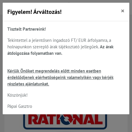
×
Figyelem! Árváltozás!
Tisztelt Partnereink!
Főoldal
Termékek
Sütés - főzés
Rational - kombi gőzpároló-sütők, állványok, tisztítás...
Tekintettel a jelentősen ingadozó FT/ EUR árfolyamra, a
Rational sütő tisztítás és tartozékok
holnapunkon szereplő árak tájékoztató jellegűek.
Az árak
átdolgozása folyamatban van.
Rational sütő tisztítás és
Kérjük Önöket megrendelés előtt minden esetben
érdeklődjenek elérhetőségeink valamelyikén vagy kérjék
tartozékok
részletes ajánlatunkat.
Köszönjük!
Raktáron
Pápai Gasztro