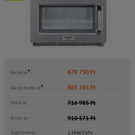
*
679 750
Ft
Akciós ár
:
*
863 283
Ft
Akciós bruttó ár
:
716 985
Ft
Nettó ár:
910 571
Ft
Bruttó ár:
Teljesítmény:
2.1kW/230V