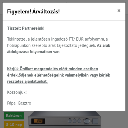
×
Figyelem! Árváltozás!
Tisztelt Partnereink!
Főoldal
Termékek
Sütés - főzés
Panasonic Professional mikrohullámú készülékek
Tekintettel a jelentősen ingadozó FT/ EUR árfolyamra, a
holnapunkon szereplő árak tájékoztató jellegűek.
Az árak
átdolgozása folyamatban van.
Panasonic NE-2143 - Mikro; 2
Kérjük Önöket megrendelés előtt minden esetben
magnetron, 2100W; 3
érdeklődjenek elérhetőségeink valamelyikén vagy kérjék
teljesítmény szint
részletes ajánlatunkat.
Köszönjük!
Pápai Gasztro
-5%
Raktáron
8-10 nap