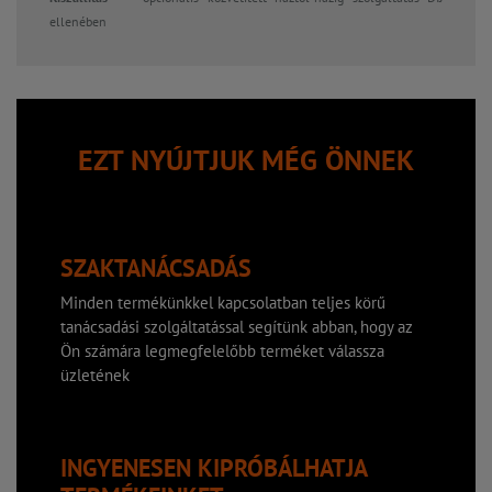
ellenében
EZT NYÚJTJUK MÉG ÖNNEK
SZAKTANÁCSADÁS
Minden termékünkkel kapcsolatban teljes körű
tanácsadási szolgáltatással segítünk abban, hogy az
Ön számára legmegfelelőbb terméket válassza
üzletének
INGYENESEN KIPRÓBÁLHATJA