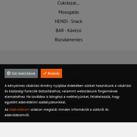
Cukrászat...
Mosogatás
HENDI - Snack
BAR - Kávézó
Rozsdamentes
Kapcsolat
Süti beállítások
Bezárás
Jogi nyilatkozat
A kényelmes vásárlási élmény nyújtása érdekében sütiket használunk a vásárlási
és közösségi funkciók biztosításához, valamint weboldalunk forgalmának
Felhasználási feltételek
elemzéséhez. Ha továbbra is böngészi a webhelyünket, feltételezzük, hogy
egyetért adatvédelmi szabályzatunkkal.
Hasznos információk
Az
Adatvédelem
oldalon megtalál minden információt a sütikről és
Adatvédelem
adatvédelemről.
Szervíz