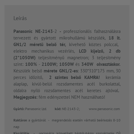
Leírás
Panasonic NE-2143
-2
-
professzionális falhasználásra
tervezett és gyártott
mikrohullámú készülék,
18 lt.
GN1/2 méretű belső tér,
kivehető köztes polccal,
elektro mechanikus vezérlés,
LCD kijelző,
2
db
(2*1050W)
teljesítményű magnetron; 3 teljesítmény
szint:
100%
-
2100W; 1050W
és
340W olvasztáskor.
Készülék belső
mérete GN1/2-es
: 330*310*175 mm, 30
perces időzítő,
2 szintes belső KAMRA!
kerámia
alaplap, kívül-belül rozsdamentes acél burkolattal,
oldalra nyíló rozsdamentes acél keretes ajtóval
.
Megjegyzés:
fém edényzettel NEM használható!
Gyártó:
Panasonic Ltd.
kód:
NE-2143-2;
www.panasonic.com
Raktáron
a gyártónál
- megrendelés esetén várható beérkezés 8-10
nap
Kiszállítás
- opcionális közvetített háztól-házig szolgáltatás DÍJ