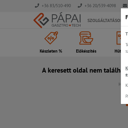
+36 83/510-490
+36 20/539-4098
F
SZOLGÁLTATÁSOK
T
T
s
Készleten %
Előkészítés
Hűtés..
K
A keresett oldal nem találhat
e
Hiba,
K
P