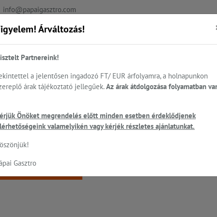
info@papaigasztro.com
igyelem! Árváltozás!
REFERENCIÁK
AKTUÁLIS
KAPCSOLAT
isztelt Partnereink!
ekintettel a jelentősen ingadozó FT/ EUR árfolyamra, a holnapunkon
zereplő árak tájékoztató jellegűek.
Az árak átdolgozása folyamatban va
.
Sütés - főzés
Cukrászat...
Mosogatás
HEN
érjük Önöket megrendelés előtt minden esetben érdeklődjenek
ó
lérhetőségeink valamelyikén vagy kérjék részletes ajánlatunkat.
 a keresett oldal nem található!
öszönjük!
ápai Gasztro
Vissza a főoldalra