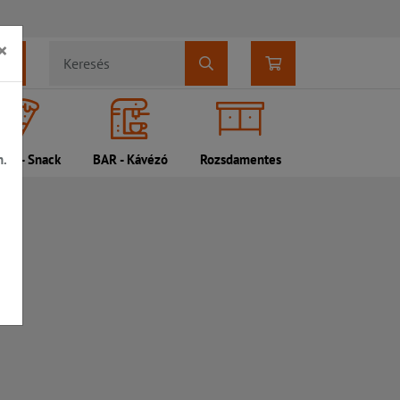
×
n.
DI - Snack
BAR - Kávézó
Rozsdamentes