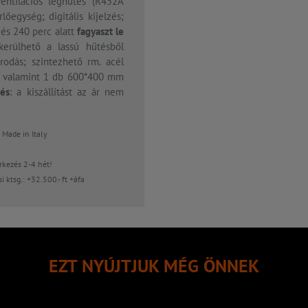
ventilációs léghűtés (R452A
őegység; digitális kijelzés;
 és 240 perc alatt
fagyaszt le
lkerülhető a lassú hűtésből
rodás; szintezhető rm. acél
 valamint 1 db 600*400 mm
és
: a kiszállítást az ár nem
de in Italy
kezés 2-4 hét!
 ktsg.: +32.500.- ft +áfa
EZT NYÚJTJUK MÉG ÖNNEK