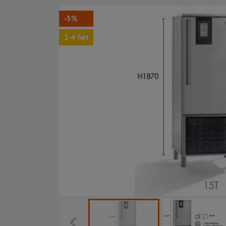
-5%
2-4 hét