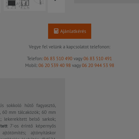
Ajánlatkérés
Vegye fel velünk a kapcsolatot telefonon:
Telefon:
06 83 510 490
vagy
06 83 510 491
Mobil:
06 20 539 40 98
vagy
06 20 944 53 98
lis sokkoló hűtő fagyasztó,
s, 60 mm tálcaközök; 60 mm
 lekerekített belső sarkok;
tett
7'-os érintő képernyős
ajtótömítés; ajtónyitáskor