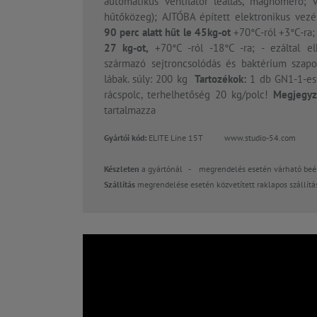
automatikus ventilátor leállás, maghőmérő; 
hűtőközeg); AJTÓBA épített elektronikus vezérl
90 perc alatt hűt le
45kg-ot
+70°C-ról +3°C-ra;
27 kg-ot,
+70°C -ról -18°C -ra; - ezáltal e
származó sejtroncsolódás és baktérium szapo
lábak. súly: 200 kg
Tartozékok:
1 db GN1-1-es
rácspolc, terhelhetőség 20 kg/polc!
Megjegyz
tartalmazza
Gyártói kód:
ELITE Line 15T
www.studio-54.com Ma
Készleten
a gyártónál - megrendelés esetén várható beér
Szállítás
megrendelése esetén közvetített raklapos szállítási