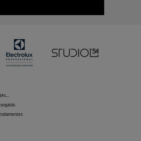
és...
sogatás
zsdamentes