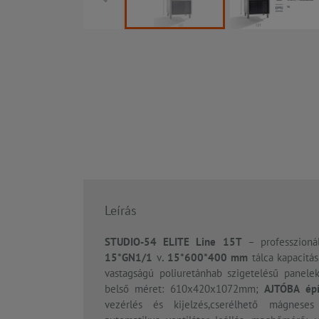
Leírás
STUDIO-54 ELITE Line 15T
– professzioná
15*GN1/1
v
. 15*600*400 mm
tálca kapacitá
vastagságú poliuretánhab szigetelésű panelek;
belső méret: 610x420x1072mm;
AJTÓBA épí
vezérlés és kijelzés,cserélhető mágneses 