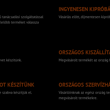
INGYENESEN KIPRÓB
 tanácsadási szolgáltatással
Vásárlás előtt, díjmentesen kip
lelőbb terméket válassza
ORSZÁGOS KISZÁLLÍT
vet készítünk.
Megvásárolt termékét az ország b
TOT KÉSZÍTÜNK
ORSZÁGOS SZERVÍZH
 szabva készítjük el.
Vásárlóinknak az egész ország ter
megvásárolt termékekre.