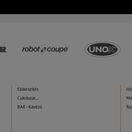
Előkészítés
Hűt
Cukrászat...
Mo
BAR - Kávézó
Ro