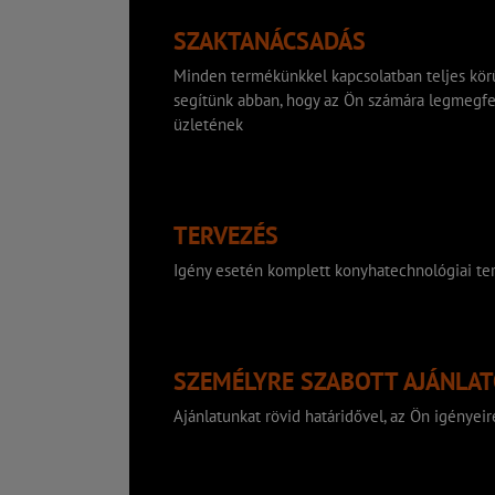
SZAKTANÁCSADÁS
Minden termékünkkel kapcsolatban teljes körű
segítünk abban, hogy az Ön számára legmegfe
üzletének
TERVEZÉS
Igény esetén komplett konyhatechnológiai ter
SZEMÉLYRE SZABOTT AJÁNLA
Ajánlatunkat rövid határidővel, az Ön igényeire