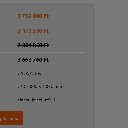
2 739 000
Ft
3 478 530
Ft
2 884 850
Ft
3 663 760
Ft
2.5kW/230V
770 x 800 x 1 870 mm
alexander-elite-15t
Kosárba