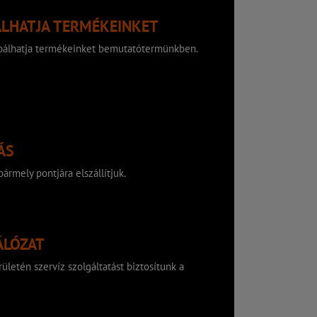
ÁLHATJA TERMÉKEINKET
róbálhatja termékeinket bemutatótermünkben.
ÁS
ármely pontjára elszállítjuk.
ÁLÓZAT
ületén szervíz szolgáltatást biztosítunk a