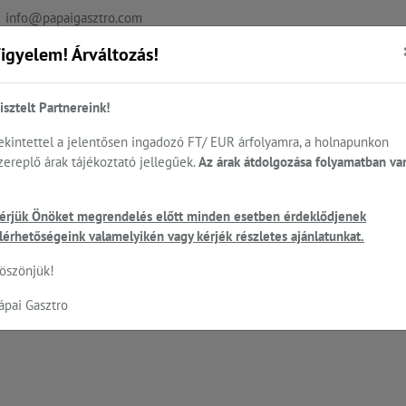
info@papaigasztro.com
igyelem! Árváltozás!
REFERENCIÁK
AKTUÁLIS
KAPCSOLAT
isztelt Partnereink!
ekintettel a jelentősen ingadozó FT/ EUR árfolyamra, a holnapunkon
zereplő árak tájékoztató jellegűek.
Az árak átdolgozása folyamatban va
.
Sütés - főzés
Cukrászat...
Mosogatás
HEN
Electrolux; STUDIO54; Tecnodom
érjük Önöket megrendelés előtt minden esetben érdeklődjenek
lérhetőségeink valamelyikén vagy kérjék részletes ajánlatunkat.
öszönjük!
ander 15T - sokkoló hűtő-fagyasztó
ápai Gasztro