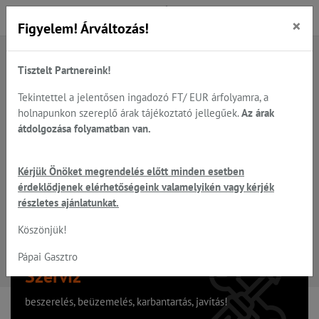
×
Figyelem! Árváltozás!
Tisztelt Partnereink!
A keresett oldal nem található
Tekintettel a jelentősen ingadozó FT/ EUR árfolyamra, a
holnapunkon szereplő árak tájékoztató jellegűek.
Az árak
Hiba, a keresett oldal nem található!
átdolgozása folyamatban van.
Vissza a főoldalra
Kérjük Önöket megrendelés előtt minden esetben
érdeklődjenek elérhetőségeink valamelyikén vagy kérjék
részletes ajánlatunkat.
Köszönjük!
Pápai Gasztro
Szervíz
beszerelés, beüzemelés, karbantartás, javítás!