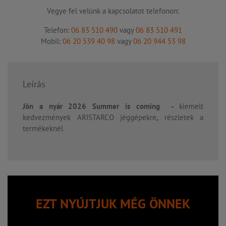
Vegye fel velünk a kapcsolatot telefonon:
Telefon:
06 83 510 490
vagy
06 83 510 491
Mobil:
06 20 539 40 98
vagy
06 20 944 53 98
Leírás
Jön a nyár 2026 Summer is coming -
kiemelt
kedvezmények ARISTARCO jéggépekre
,
részletek a
termékeknél
EZT NYÚJTJUK MÉG ÖNNEK