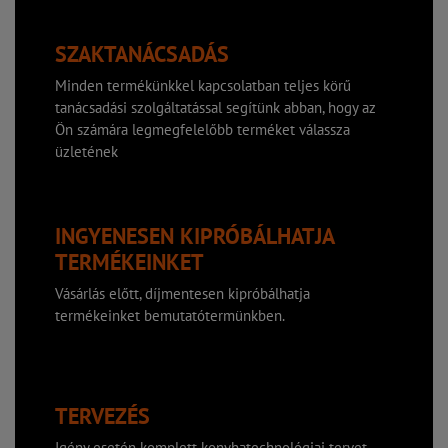
SZAKTANÁCSADÁS
Minden termékünkkel kapcsolatban teljes körű
tanácsadási szolgáltatással segítünk abban, hogy az
Ön számára legmegfelelőbb terméket válassza
üzletének
INGYENESEN KIPRÓBÁLHATJA
TERMÉKEINKET
Vásárlás előtt, díjmentesen kipróbálhatja
termékeinket bemutatótermünkben.
TERVEZÉS
Igény esetén komplett konyhatechnológiai tervet