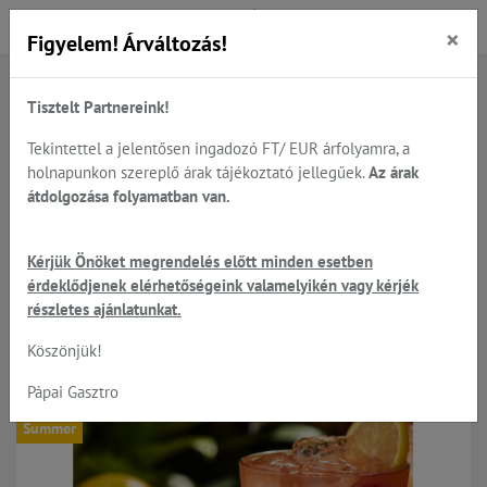
×
Figyelem! Árváltozás!
Tisztelt Partnereink!
Főoldal
Termékek
Hűtés...
Jéggépek és tárolók teljes választéka - ARISTARCO
Tekintettel a jelentősen ingadozó FT/ EUR árfolyamra, a
Jéggépek PHE széria - pult alá helyezhető 18-50kg/nap
holnapunkon szereplő árak tájékoztató jellegűek.
Az árak
átdolgozása folyamatban van.
Helló Nyár 2026 -
Kérjük Önöket megrendelés előtt minden esetben
érdeklődjenek elérhetőségeink valamelyikén vagy kérjék
kedvezmények ARISTARCO
részletes ajánlatunkat.
jéggépekre
Köszönjük!
Pápai Gasztro
Summer