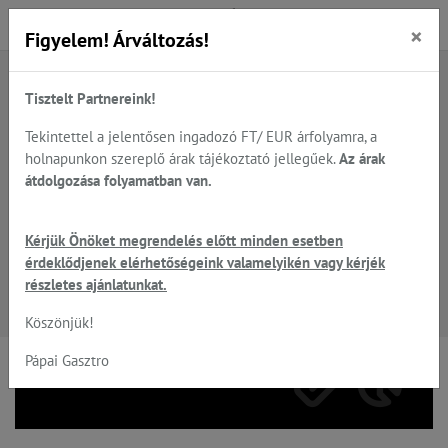
×
Figyelem! Árváltozás!
Tisztelt Partnereink!
Főoldal
Termékek
Hűtés...
Hűtő és mélyhűtő kamrák széles választéka
Hűtőkamrák
Tekintettel a jelentősen ingadozó FT/ EUR árfolyamra, a
holnapunkon szereplő árak tájékoztató jellegűek.
Az árak
átdolgozása folyamatban van.
Hűtőkamrák
Kérjük Önöket megrendelés előtt minden esetben
érdeklődjenek elérhetőségeink valamelyikén vagy kérjék
részletes ajánlatunkat.
Szervíz
Köszönjük!
beszerelés, beüzemelés, karbantartás, javítás!
Pápai Gasztro