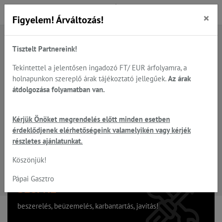
×
Figyelem! Árváltozás!
Tisztelt Partnereink!
Főoldal
Termékek
HENDI - Snack
HENDI UNIQ - megoldások egy modern büfé asztalra...
Tekintettel a jelentősen ingadozó FT/ EUR árfolyamra, a
HENDI UNIQ hidegen tartó GN1/1 méret, több szín
holnapunkon szereplő árak tájékoztató jellegűek.
Az árak
átdolgozása folyamatban van.
HENDI UNIQ hidegen tartó
Kérjük Önöket megrendelés előtt minden esetben
érdeklődjenek elérhetőségeink valamelyikén vagy kérjék
GN1/1 méret, több szín
részletes ajánlatunkat.
Köszönjük!
Pápai Gasztro
Szervíz
beszerelés, beüzemelés, karbantartás, javítás!