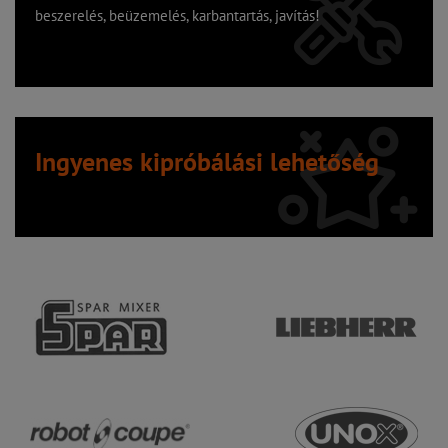
beszerelés, beüzemelés, karbantartás, javítás!
Ingyenes kipróbálási lehetőség