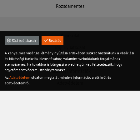
Rozsdamentes
Kapcsolat
Süti beállítások
Bezárás
Jogi nyilatkozat
A kényelmes vásárlási élmény nyújtása érdekében sütiket használunk a vásárlási
és közösségi funkciók biztosításához, valamint weboldalunk forgalmának
Felhasználási feltételek
elemzéséhez. Ha továbbra is böngészi a webhelyünket, feltételezzük, hogy
egyetért adatvédelmi szabályzatunkkal.
Hasznos információk
Az
Adatvédelem
oldalon megtalál minden információt a sütikről és
Adatvédelem
adatvédelemről.
Szervíz
Készletről azonnal!
©2020 Minden jog fenntarva
Készítette: Integranet Kft