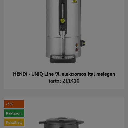
HENDI - UNIQ Line 9l. elektromos ital melegen
tartó; 211410
Kosárba
-3%
Raktáron
Keszthely