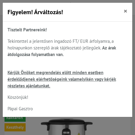
×
Figyelem! Árváltozás!
Tisztelt Partnereink!
Főoldal
Termékek
HENDI - Snack
HENDI UNIQ - megoldások egy modern büfé asztalra...
Tekintettel a jelentősen ingadozó FT/ EUR árfolyamra, a
HENDI UNIQ elektromos 9 lt. forróital adagoló, több szín
holnapunkon szereplő árak tájékoztató jellegűek.
Az árak
átdolgozása folyamatban van.
HENDI UNIQ elektromos 9 lt.
Kérjük Önöket megrendelés előtt minden esetben
érdeklődjenek elérhetőségeink valamelyikén vagy kérjék
forróital adagoló, több szín
részletes ajánlatunkat.
Köszönjük!
-3%
Pápai Gasztro
Raktáron
Keszthely