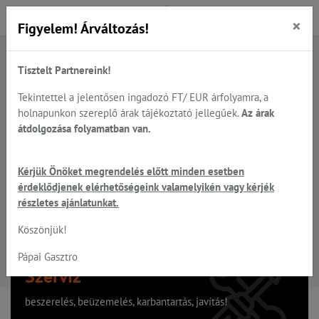
×
Figyelem! Árváltozás!
Tisztelt Partnereink!
A keresett oldal nem található
Tekintettel a jelentősen ingadozó FT/ EUR árfolyamra, a
holnapunkon szereplő árak tájékoztató jellegűek.
Az árak
Hiba, a keresett oldal nem található!
átdolgozása folyamatban van.
Vissza a főoldalra
Kérjük Önöket megrendelés előtt minden esetben
érdeklődjenek elérhetőségeink valamelyikén vagy kérjék
részletes ajánlatunkat.
Köszönjük!
Pápai Gasztro
Szervíz
beszerelés, beüzemelés, karbantartás, javítás!