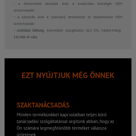
- a feltüntetett készülék árak a kiszállítási költséget NEM
tartalmazzák!
-
a készülék árak a szakszerű beszerelést és beüzemelést NEM
tartalmazzák!
-
szállítási költség
: közvetített szolgáltatás GLS XXL háztól-házig:
14.500.-ft +áfa
EZT NYÚJTJUK MÉG ÖNNEK
SZAKTANÁCSADÁS
Minden termékünkkel kapcsolatban teljes körű
tanácsadási szolgáltatással segítünk abban, hogy az
Ön számára legmegfelelőbb terméket válassza
üzletének