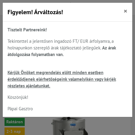
×
Figyelem! Árváltozás!
Tisztelt Partnereink!
Főoldal
Termékek
Előkészítés
Burgonya és zöldség koptatók - GAM és Electrolux
Tekintettel a jelentősen ingadozó FT/ EUR árfolyamra, a
holnapunkon szereplő árak tájékoztató jellegűek.
Az árak
átdolgozása folyamatban van.
Gasztrometál KG-503 -
Kérjük Önöket megrendelés előtt minden esetben
burgonya koptató kapacitás:
érdeklődjenek elérhetőségeink valamelyikén vagy kérjék
200-300 kg/óra
részletes ajánlatunkat.
Köszönjük!
Pápai Gasztro
-7%
Raktáron
2-3 nap