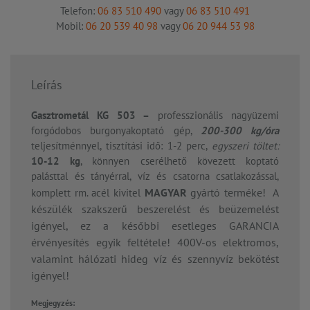
Telefon:
06 83 510 490
vagy
06 83 510 491
Mobil:
06 20 539 40 98
vagy
06 20 944 53 98
Leírás
Gasztrometál KG 503 –
professzionális nagyüzemi
forgódobos burgonyakoptató gép,
200-300 kg/óra
teljesítménnyel, tisztítási idő: 1-2 perc,
egyszeri töltet:
10-12 kg
, könnyen cserélhető kövezett koptató
palásttal és tányérral, víz és csatorna csatlakozással,
MAGYAR
gyártó terméke! A
komplett rm. acél kivitel
készülék szakszerű beszerelést és beüzemelést
igényel, ez a későbbi esetleges GARANCIA
érvényesítés egyik feltétele! 400V-os elektromos,
valamint hálózati hideg víz és szennyvíz bekötést
igényel!
Megjegyzés: