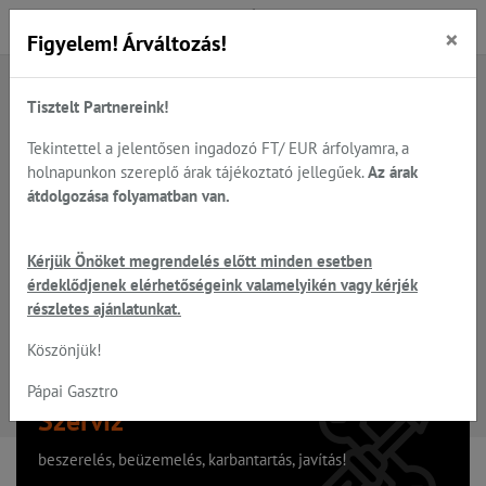
×
Figyelem! Árváltozás!
Tisztelt Partnereink!
A keresett oldal nem található
Tekintettel a jelentősen ingadozó FT/ EUR árfolyamra, a
holnapunkon szereplő árak tájékoztató jellegűek.
Az árak
Hiba, a keresett oldal nem található!
átdolgozása folyamatban van.
Vissza a főoldalra
Kérjük Önöket megrendelés előtt minden esetben
érdeklődjenek elérhetőségeink valamelyikén vagy kérjék
részletes ajánlatunkat.
Köszönjük!
Pápai Gasztro
Szervíz
beszerelés, beüzemelés, karbantartás, javítás!