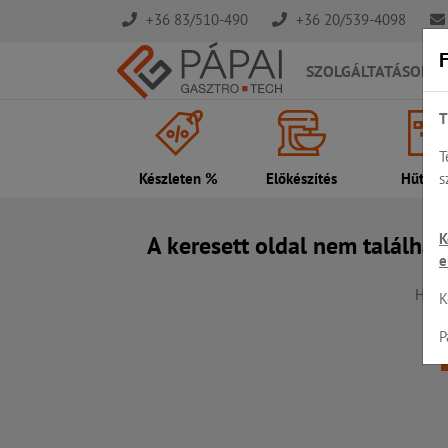
+36 83/510-490
+36 20/539-4098
F
SZOLGÁLTATÁSOK
T
T
s
Készleten %
Előkészítés
Hűtés..
K
A keresett oldal nem találhat
e
Hiba,
K
P