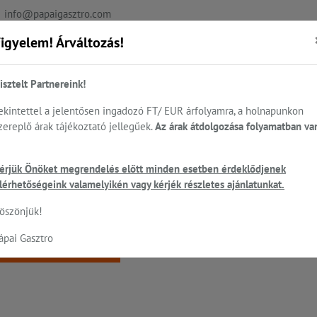
info@papaigasztro.com
igyelem! Árváltozás!
REFERENCIÁK
AKTUÁLIS
KAPCSOLAT
isztelt Partnereink!
ekintettel a jelentősen ingadozó FT/ EUR árfolyamra, a holnapunkon
zereplő árak tájékoztató jellegűek.
Az árak átdolgozása folyamatban va
.
Sütés - főzés
Cukrászat...
Mosogatás
HEN
érjük Önöket megrendelés előtt minden esetben érdeklődjenek
ó
lérhetőségeink valamelyikén vagy kérjék részletes ajánlatunkat.
 a keresett oldal nem található!
öszönjük!
ápai Gasztro
Vissza a főoldalra