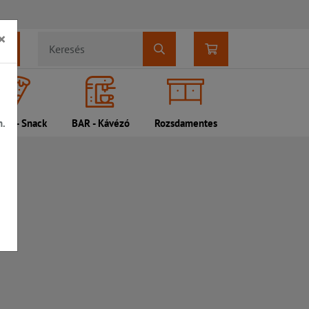
×
n.
DI - Snack
BAR - Kávézó
Rozsdamentes