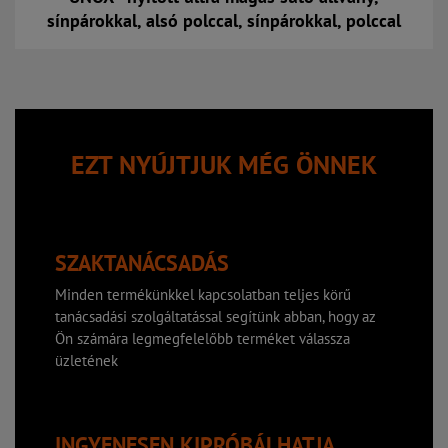
sínpárokkal, alsó polccal, sínpárokkal, polccal
Kosárba
EZT NYÚJTJUK MÉG ÖNNEK
SZAKTANÁCSADÁS
Minden termékünkkel kapcsolatban teljes körű
tanácsadási szolgáltatással segítünk abban, hogy az
Ön számára legmegfelelőbb terméket válassza
üzletének
INGYENESEN KIPRÓBÁLHATJA