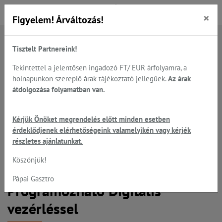
×
Figyelem! Árváltozás!
Tisztelt Partnereink!
Főoldal
Termékek
Sütés - főzés
UNOX - cukrászati kemencék, állványok, tisztítás...
Tekintettel a jelentősen ingadozó FT/ EUR árfolyamra, a
UNOX - cukrászati sütők manuális vagy digitális...
holnapunkon szereplő árak tájékoztató jellegűek.
Az árak
átdolgozása folyamatban van.
UNOX BakerTop MIND.Maps
Kérjük Önöket megrendelés előtt minden esetben
érdeklődjenek elérhetőségeink valamelyikén vagy kérjék
EPRM Plus - 10 tálcás CUKRÁSZ
részletes ajánlatunkat.
sütő, 10*600*400 mm tálcahely,
Köszönjük!
elektromos, légkeveréses,
Pápai Gasztro
Programozható Digitális
vezérléssel