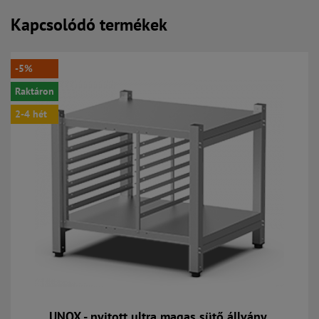
Kapcsolódó termékek
-5%
Raktáron
2-4 hét
UNOX - nyitott ultra magas sütő állvány,