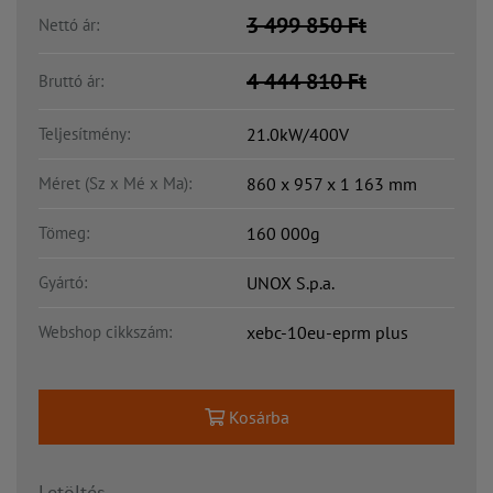
3 499 850
Ft
Nettó ár:
4 444 810
Ft
Bruttó ár:
Teljesítmény:
21.0kW/400V
Méret (Sz x Mé x Ma):
860 x 957 x 1 163 mm
Tömeg:
160 000g
Gyártó:
UNOX S.p.a.
Webshop cikkszám:
xebc-10eu-eprm plus
Kosárba
Letöltés