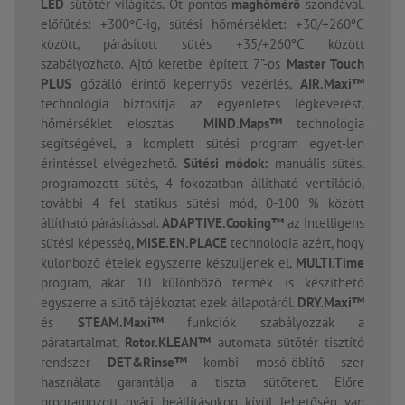
LED
sütőtér világítás. Öt pontos
maghőmérő
szondával,
előfűtés: +300°C-ig, sütési hőmérséklet: +30/+260ºC
között, párásított sütés +35/+260ºC között
szabályozható. Ajtó keretbe épített 7”-os
Master Touch
PLUS
gőzálló érintő képernyős vezérlés,
AIR.Maxi™
technológia biztosítja az egyenletes légkeverést,
hőmérséklet elosztás
MIND.Maps™
technológia
segítségével, a komplett sütési program egyet-len
érintéssel elvégezhető.
Sütési módok:
manuális sütés,
programozott sütés, 4 fokozatban állítható ventiláció,
további 4 fél statikus sütési mód, 0-100 % között
állítható párásítással.
ADAPTIVE.Cooking™
az intelligens
sütési képesség,
MISE.EN.PLACE
technológia azért, hogy
különböző ételek egyszerre készüljenek el,
MULTI.Time
program, akár 10 különböző termék is készíthető
egyszerre a sütő tájékoztat ezek állapotáról.
DRY.Maxi™
és
STEAM.Maxi™
funkciók szabályozzák a
páratartalmat,
Rotor.KLEAN™
automata sütőtér tisztító
rendszer
DET&Rinse™
kombi mosó-öblítő szer
használata garantálja a tiszta sütőteret. Előre
programozott gyári beállításokon kívül lehetőség van