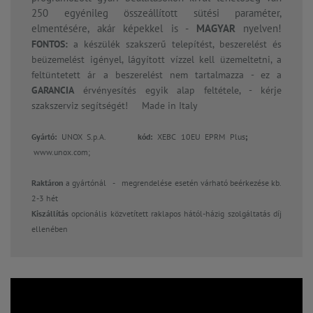
250 egyénileg összeállított sütési paraméter,
elmentésére, akár képekkel is -
MAGYAR
nyelven!
FONTOS:
a készülék szakszerű telepítést, beszerelést és
beüzemelést igényel, lágyított vízzel kell üzemeltetni, a
feltüntetett ár a beszerelést nem tartalmazza - ez a
GARANCIA
érvényesítés egyik alap feltétele, - kérje
szakszerviz segítségét! Made in Italy
Gyártó:
UNOX S.p.A.
kód:
XEBC 10EU EPRM Plus
;
www.unox.com;
Raktáron
a gyártónál -
megrendelése esetén várható beérkezése kb.
2-3 hét
Kiszállítás
opcionális közvetített raklapos hától-házig szolgáltatás díj
ellenében