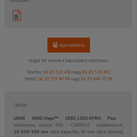
Ajánlatkérés
Vegye fel velünk a kapcsolatot telefonon:
Telefon:
06 83 510 490
vagy
06 83 510 491
Mobil:
06 20 539 40 98
vagy
06 20 944 53 98
Leírás
UNOX MIND.Maps™ XEBC-10EU-EPRM
Plus
-
elektromos üzemű PÉK - CUKRÁSZ sütőkemence,
10*600*400 mm
tálca kapacitás, 80 mm tálca távolság