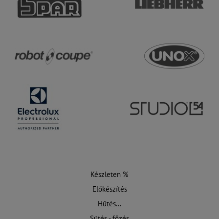
Készleten %
Előkészítés
Hűtés...
Sütés - főzés