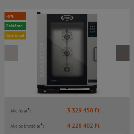
-5%
Raktáron
Gyártónál
*
3 329 450
Ft
Akciós ár
:
*
4 228 402
Ft
Akciós bruttó ár
: