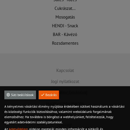
Cukrászat...
Mosogatás
HENDI - Snack
BAR - Kávézó
Rozsdamentes
Kapcsolat
Jogi nyilatkozat
Felhasználási feltételek
Süti beállítások
Bezárás
Hasznos információk
A kényelmes vásárlási élmény nyújtása érdekében sütiket használunk a vásárlási
és közösségi funkciók biztosításához, valamint weboldalunk forgalmának
Adatvédelem
elemzéséhez. Ha továbbra is böngészi a webhelyünket, feltételezzük, hogy
egyetért adatvédelmi szabályzatunkkal.
Szervíz
Az
Adatvédelem
oldalon megtalál minden információt a sütikről és