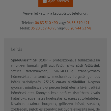
Ajánlatkérés
Vegye fel velünk a kapcsolatot telefonon:
Telefon:
06 83 510 490
vagy
06 83 510 491
Mobil:
06 20 539 40 98
vagy
06 20 944 53 98
Leírás
SpidoGlass™ SP 010P
– professzionális felhasználásra
tervezett kontakt grill
alul felül sima sütő felülettel
.
Széles tartományban, +50/+400C-ig szabályozható
hőmérséklet tartomány, mechanikus forgató gombos
hőfok szabályozás,
25*25 cm-es sütőfelület
. Nagyon
gyorsan, mindössze 2-3 percen beül eléri a kívánt sütési
hőmérsékletet. Könnyen kezelhető és tisztítható, kiváló
hatásfokú, egyenletes hőeloszlás az egész sütőfelületen.
Kiválóan alkalmas burgerek, grillezett húsok, steakek,
zöldségek, sajtok és szendvicsek gyors elkészítésére, de