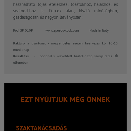
használható tojás ételekhez, toastokhoz, halakhoz, és
seafood-hoz is! Percek alatt, kiváló minőségben,
gazdaságosan és nagyon látványosan!
Kód:
SP 010P www.speedo-cook.com Made in Italy
Raktáron
:a gyártónál - megrendelés esetén beérkezés kb. 10-15
munkanap
Kiszállítás -
opcionális közvetített háztól-házig szolgáltatás DÍJ
ellenében
EZT NYÚJTJUK MÉG ÖNNEK
SZAKTANÁCSADÁS