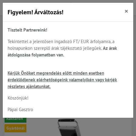
×
Figyelem! Árváltozás!
Tisztelt Partnereink!
Főoldal
Termékek
Sütés - főzés
Toaster, Salamander, KontaktGrill; és Bain Marie;
Tekintettel a jelentősen ingadozó FT/ EUR árfolyamra, a
Kontakt grillek üvegkerámia SpidoCook, öntöttvas HENDI
holnapunkon szereplő árak tájékoztató jellegűek.
Az árak
átdolgozása folyamatban van.
SPIDOGLASS™ - SP010P
Kérjük Önöket megrendelés előtt minden esetben
érdeklődjenek elérhetőségeink valamelyikén vagy kérjék
kontakt grill, sima sütőfelülettel
részletes ajánlatunkat.
Köszönjük!
-5%
Pápai Gasztro
Raktáron
Gyártónál