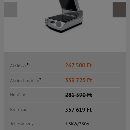
*
267 500
Ft
Akciós ár
:
*
339 725
Ft
Akciós bruttó ár
:
281 590
Ft
Nettó ár:
357 619
Ft
Bruttó ár:
Teljesítmény:
1.5kW/230V