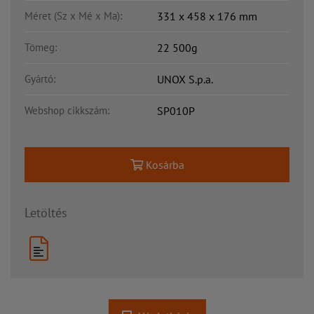
Méret (Sz x Mé x Ma):
331 x 458 x 176 mm
Tömeg:
22 500g
Gyártó:
UNOX S.p.a.
Webshop cikkszám:
SP010P
Kosárba
Letöltés