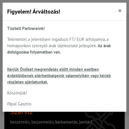
×
Figyelem! Árváltozás!
Tisztelt Partnereink!
A keresett oldal nem található
Tekintettel a jelentősen ingadozó FT/ EUR árfolyamra, a
holnapunkon szereplő árak tájékoztató jellegűek.
Az árak
Hiba, a keresett oldal nem található!
átdolgozása folyamatban van.
Vissza a főoldalra
Kérjük Önöket megrendelés előtt minden esetben
érdeklődjenek elérhetőségeink valamelyikén vagy kérjék
részletes ajánlatunkat.
Köszönjük!
Pápai Gasztro
Szervíz
beszerelés, beüzemelés, karbantartás, javítás!