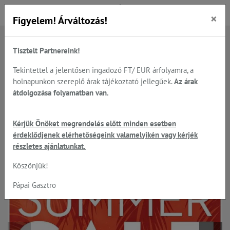
×
Figyelem! Árváltozás!
Tisztelt Partnereink!
Főoldal
Termékek
Sütés - főzés
Panasonic Professional mikrohullámú készülékek
Tekintettel a jelentősen ingadozó FT/ EUR árfolyamra, a
holnapunkon szereplő árak tájékoztató jellegűek.
Az árak
átdolgozása folyamatban van.
Panasonic SUMMER SALE - NE-
Kérjük Önöket megrendelés előtt minden esetben
1027 készletről, azonnal
érdeklődjenek elérhetőségeink valamelyikén vagy kérjék
részletes ajánlatunkat.
Köszönjük!
Raktáron
Pápai Gasztro