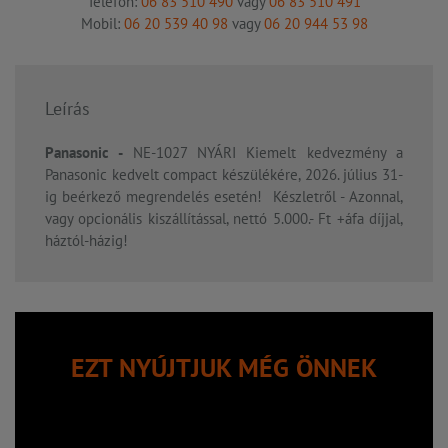
Telefon:
06 83 510 490
vagy
06 83 510 491
Mobil:
06 20 539 40 98
vagy
06 20 944 53 98
Leírás
Panasonic -
NE-1027 NYÁRI Kiemelt kedvezmény a
Panasonic kedvelt compact készülékére, 2026. július 31-
ig beérkező megrendelés esetén! Készletről - Azonnal,
vagy opcionális kiszállítással, nettó 5.000.- Ft +áfa díjjal,
háztól-házig!
EZT NYÚJTJUK MÉG ÖNNEK