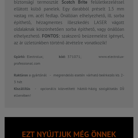
biztonsági termosztát
Scotch Brite
felületkezeléssel
ellátott külső panelek. Egy darabból préselt 1.5 mm
vastag rm. acél fedlap. Önállóan elhelyezhető, ill. sorba
építhető, hézagmentes illeszkedés LASER vágott
oldalaknak köszönhetően sorba építhető, vagy önállóan
elhelyezhető.
FONTOS:
szakszerű beüzemelést igényel,
az ár üzletünkben történő átvételre vonatkozik!
Gyártó:
Electrolux;
kód:
371071; www.electrolux-
professional.com
Raktáron
a gyártónál
-
megrendelés esetén várható beérkezés kb. 2-
3 hét
Kiszállítás
-
opcionális közvetített háztól-házig szolgáltatás DÍJ
ellenében!
EZT NYÚJTJUK MÉG ÖNNEK