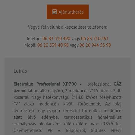
Ajánlatkérés
Vegye fel velünk a kapcsolatot telefonon:
Telefon:
06 83 510 490
vagy
06 83 510 491
Mobil:
06 20 539 40 98
vagy
06 20 944 53 98
Leírás
Electrolux Professional XP700 -
professional
GÁZ
üzemű
lábon álló olajsütő, 2 medencés 2*15 literes 2 db
kosárral. Nagy hatékonyságú 2*14.0 kW-os Mélyhúzott
"V" alakú medencén kívüli fűtőelemek, Az olaj
leeresztése egy csapon keresztül történik a medence
alatt lévő edénybe, termosztatikus hőmérséklet
szabályozás oldalanként külön-külön: max. +185°C-ig,
Üzemeltethető PB v. földgázról, túlfűtés elleni