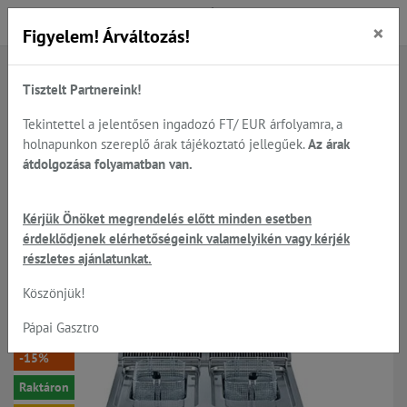
×
Figyelem! Árváltozás!
Tisztelt Partnereink!
Főoldal
Termékek
Sütés - főzés
Nagykonyhai főzősorok 600; 700; 900 szériából
Tekintettel a jelentősen ingadozó FT/ EUR árfolyamra, a
Electrolux Professional - XP700-as készülékek
holnapunkon szereplő árak tájékoztató jellegűek.
Az árak
átdolgozása folyamatban van.
Electrolux Professional XP700 -
Kérjük Önöket megrendelés előtt minden esetben
érdeklődjenek elérhetőségeink valamelyikén vagy kérjék
2x15 lt.-es gáz üzemű olajsütő,
részletes ajánlatunkat.
zárt alépítményen
Köszönjük!
Pápai Gasztro
-15%
Raktáron