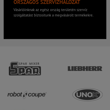
ORSZÁGOS SZERVÍZHÁLÓZAT
Vásárlóinknak az egész ország területén szervíz
szolgáltatást biztosítunk a megvásárolt termékekre.