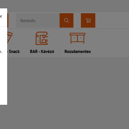
×
n.
DI - Snack
BAR - Kávézó
Rozsdamentes