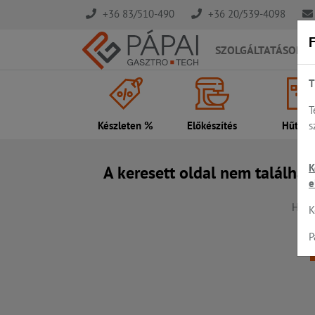
+36 83/510-490
+36 20/539-4098
F
SZOLGÁLTATÁSOK
T
T
s
Készleten %
Előkészítés
Hűtés..
K
A keresett oldal nem találhat
e
Hiba,
K
P