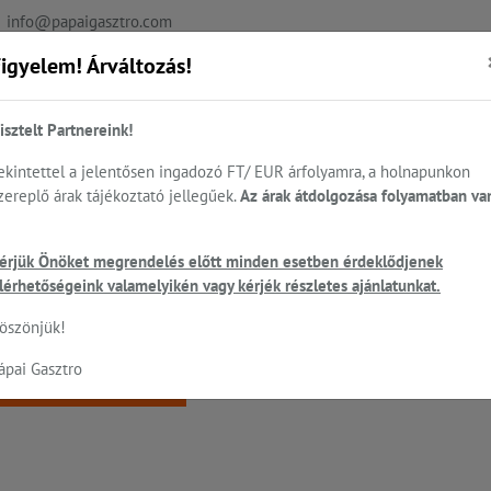
info@papaigasztro.com
igyelem! Árváltozás!
REFERENCIÁK
AKTUÁLIS
KAPCSOLAT
isztelt Partnereink!
ekintettel a jelentősen ingadozó FT/ EUR árfolyamra, a holnapunkon
zereplő árak tájékoztató jellegűek.
Az árak átdolgozása folyamatban va
.
Sütés - főzés
Cukrászat...
Mosogatás
HEN
érjük Önöket megrendelés előtt minden esetben érdeklődjenek
ó
lérhetőségeink valamelyikén vagy kérjék részletes ajánlatunkat.
 a keresett oldal nem található!
öszönjük!
ápai Gasztro
Vissza a főoldalra