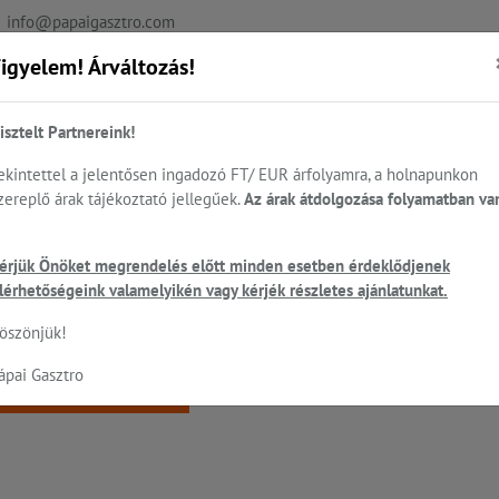
info@papaigasztro.com
igyelem! Árváltozás!
REFERENCIÁK
AKTUÁLIS
KAPCSOLAT
isztelt Partnereink!
ekintettel a jelentősen ingadozó FT/ EUR árfolyamra, a holnapunkon
zereplő árak tájékoztató jellegűek.
Az árak átdolgozása folyamatban va
.
Sütés - főzés
Cukrászat...
Mosogatás
HEN
érjük Önöket megrendelés előtt minden esetben érdeklődjenek
ó
lérhetőségeink valamelyikén vagy kérjék részletes ajánlatunkat.
 a keresett oldal nem található!
öszönjük!
ápai Gasztro
Vissza a főoldalra