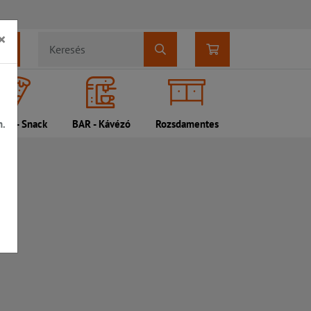
×
n.
DI - Snack
BAR - Kávézó
Rozsdamentes