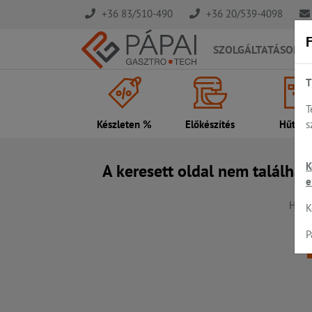
+36 83/510-490
+36 20/539-4098
F
SZOLGÁLTATÁSOK
T
T
s
Készleten %
Előkészítés
Hűtés..
K
A keresett oldal nem találhat
e
Hiba,
K
P