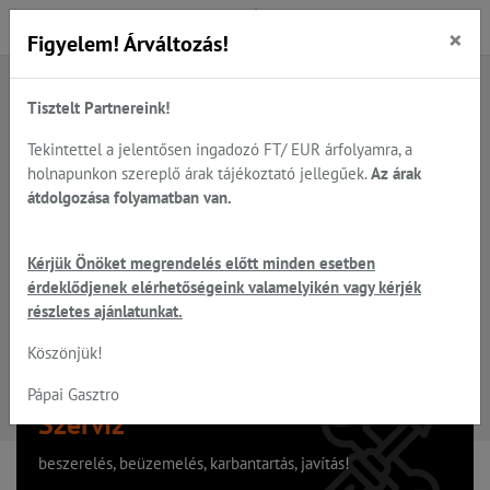
×
Figyelem! Árváltozás!
Tisztelt Partnereink!
A keresett oldal nem található
Tekintettel a jelentősen ingadozó FT/ EUR árfolyamra, a
holnapunkon szereplő árak tájékoztató jellegűek.
Az árak
Hiba, a keresett oldal nem található!
átdolgozása folyamatban van.
Vissza a főoldalra
Kérjük Önöket megrendelés előtt minden esetben
érdeklődjenek elérhetőségeink valamelyikén vagy kérjék
részletes ajánlatunkat.
Köszönjük!
Pápai Gasztro
Szervíz
beszerelés, beüzemelés, karbantartás, javítás!