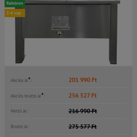
Raktáron
2-4 nap
*
201 990
Ft
Akciós ár
:
*
256 527
Ft
Akciós bruttó ár
:
216 990
Ft
Nettó ár:
275 577
Ft
Bruttó ár: