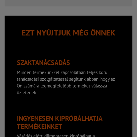
EZT NYÚJTJUK MÉG ÖNNEK
SZAKTANÁCSADÁS
Minden termékünkkel kapcsolatban teljes körű
tanácsadási szolgáltatással segítünk abban, hogy az
Ön számára legmegfelelőbb terméket válassza
üzletének
INGYENESEN KIPRÓBÁLHATJA
TERMÉKEINKET
Vásárlás előtt, díjmentesen kipróbálhatja