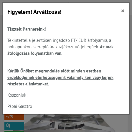
×
Figyelem! Árváltozás!
Tisztelt Partnereink!
Főoldal
Termékek
Sütés - főzés
Főzőzsámolyok - gázüzemű elektromos és indukciós
Tekintettel a jelentősen ingadozó FT/ EUR árfolyamra, a
Gázüzemű főzőzsámolyok
holnapunkon szereplő árak tájékoztató jellegűek.
Az árak
átdolgozása folyamatban van.
EMAX NFG-1140 - gázüzemű
Kérjük Önöket megrendelés előtt minden esetben
érdeklődjenek elérhetőségeink valamelyikén vagy kérjék
főzőzsámoly, 14.0 kW
részletes ajánlatunkat.
teljesítménnyel
Köszönjük!
Pápai Gasztro
-7%
Új