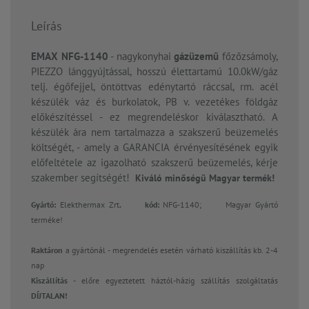
Leírás
EMAX NFG-1140
- nagykonyhai
gázüzemű
főzőzsámoly,
PIEZZO lánggyújtással, hosszú élettartamú 10.0kW/gáz
telj. égőfejjel, öntöttvas edénytartó ráccsal, rm. acél
készülék váz és burkolatok, PB v. vezetékes földgáz
előkészítéssel - ez megrendeléskor kiválasztható. A
készülék ára nem tartalmazza a szakszerű beüzemelés
költségét, - amely a GARANCIA érvényesítésének egyik
előfeltétele az igazolható szakszerű beüzemelés, kérje
szakember segítségét!
Kiváló minőségű Magyar termék!
Gyártó:
Elekthermax Zrt
.
kód:
NFG-1140;
Magyar Gyártó
terméke!
Raktáron
a gyártónál - megrendelés esetén várható kiszállítás kb. 2-4
nap
Kiszállítás -
előre egyeztetett háztól-házig szállítás szolgáltatás
DÍJTALAN!