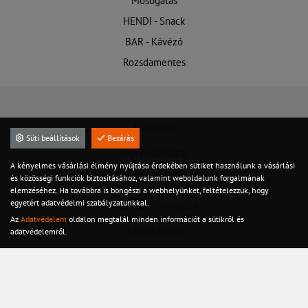
Mosogatás
HENDI - Snack
BAR - Kávézó
Rozsdamentes
Kapcsolat
Süti beállítások
Bezárás
Jogi nyilatkozat
A kényelmes vásárlási élmény nyújtása érdekében sütiket használunk a vásárlási
és közösségi funkciók biztosításához, valamint weboldalunk forgalmának
Felhasználási feltételek
elemzéséhez. Ha továbbra is böngészi a webhelyünket, feltételezzük, hogy
egyetért adatvédelmi szabályzatunkkal.
Hasznos információk
Az
Adatvédelem
oldalon megtalál minden információt a sütikről és
Adatvédelem
adatvédelemről.
Szervíz
Készletről azonnal!
©2020 Minden jog fenntarva