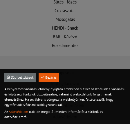
Sütés - főzés
Cukrászat...
Mosogatás
HENDI - Snack
BAR - Kávézó
Rozsdamentes
Kapcsolat
Süti beállítások
Bezárás
Jogi nyilatkozat
A kényelmes vásárlási élmény nyújtása érdekében sütiket használunk a vásárlási
és közösségi funkciók biztosításához, valamint weboldalunk forgalmának
Felhasználási feltételek
elemzéséhez. Ha továbbra is böngészi a webhelyünket, feltételezzük, hogy
egyetért adatvédelmi szabályzatunkkal.
Hasznos információk
Az
Adatvédelem
oldalon megtalál minden információt a sütikről és
Adatvédelem
adatvédelemről.
Szervíz