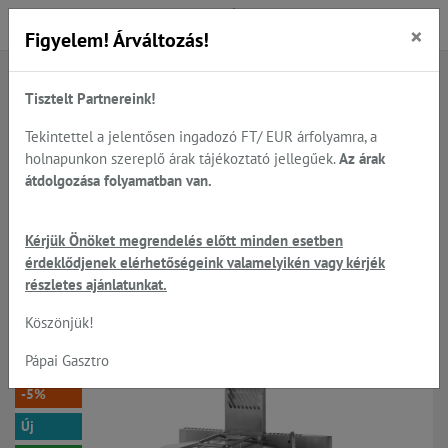
×
Figyelem! Árváltozás!
Tisztelt Partnereink!
Főoldal
Termékek
Sütés - főzés
Főzőüstök - elektromos és gázüzemű készülékek
Tekintettel a jelentősen ingadozó FT/ EUR árfolyamra, a
Gasztrometál - gázüzemű főzőüstök 80-500 lt.
holnapunkon szereplő árak tájékoztató jellegűek.
Az árak
átdolgozása folyamatban van.
GAM GLR-152 - 150 lt.
Kérjük Önöket megrendelés előtt minden esetben
érdeklődjenek elérhetőségeink valamelyikén vagy kérjék
gázüzemű főzőüst, indirekt
részletes ajánlatunkat.
fűtéssel
Köszönjük!
Pápai Gasztro
-5%
Új