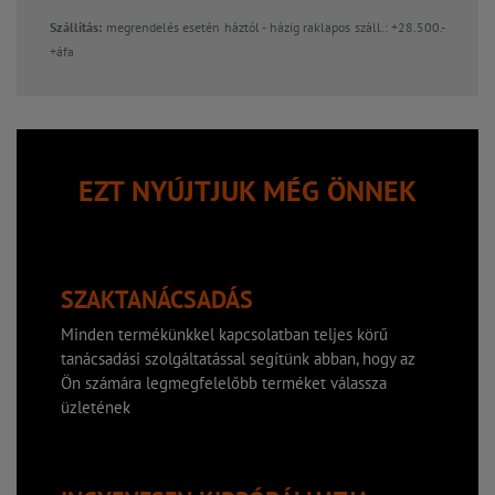
Szállítás:
megrendelés esetén háztól - házig raklapos száll.: +28.500.-
+áfa
EZT NYÚJTJUK MÉG ÖNNEK
SZAKTANÁCSADÁS
Minden termékünkkel kapcsolatban teljes körű
tanácsadási szolgáltatással segítünk abban, hogy az
Ön számára legmegfelelőbb terméket válassza
üzletének