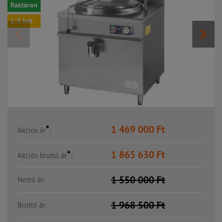
Raktáron
1-3 hét
*
1 469 000
Ft
Akciós ár
:
*
1 865 630
Ft
Akciós bruttó ár
:
1 550 000
Ft
Nettó ár:
1 968 500
Ft
Bruttó ár: