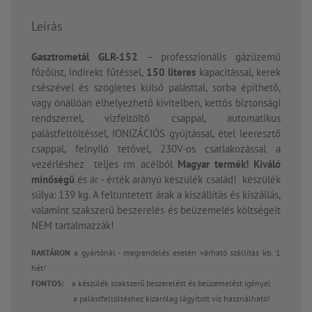
Leírás
Gasztrometál GLR-152
– professzionális gázüzemű
főzőüst, indirekt fűtéssel,
150 literes
kapacitással, kerek
csészével és szögletes külső palásttal, sorba építhető,
vagy önállóan elhelyezhető kivitelben, kettős biztonsági
rendszerrel, vízfeltöltő csappal, automatikus
palástfeltöltéssel, IONIZÁCIÓS gyújtással, étel leeresztő
csappal, felnyíló tetővel, 230V-os csatlakozással a
vezérléshez teljes rm acélból
Magyar termék! Kiváló
minőségű
és ár - érték arányú készülék család! készülék
súlya: 139 kg. A feltüntetett árak a kiszállítás és kiszállás,
valamint szakszerű beszerelés és beüzemelés költségeit
NEM tartalmazzák!
RAKTÁRON
a gyártónál - megrendelés esetén várható szállítás kb. 1
hét!
FONTOS:
a készülék szakszerű beszerelést és beüzemelést igényel
a palástfeltöltéshez kizárólag lágyított víz használható!