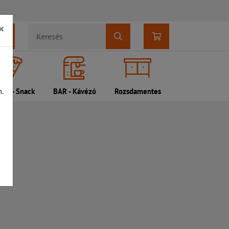
×
n.
DI - Snack
BAR - Kávézó
Rozsdamentes